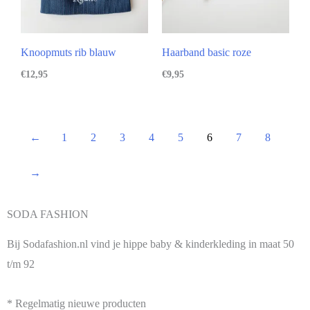
Knoopmuts rib blauw
Haarband basic roze
€
12,95
€
9,95
←
1
2
3
4
5
6
7
8
→
SODA FASHION
Bij Sodafashion.nl vind je hippe baby & kinderkleding in maat 50
t/m 92
* Regelmatig nieuwe producten