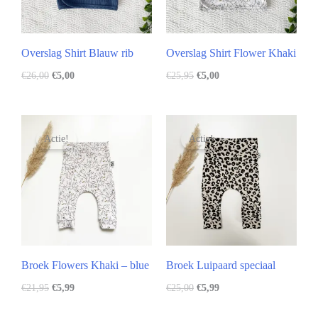
Overslag Shirt Blauw rib
Overslag Shirt Flower Khaki
€
26,00
€
5,00
€
25,95
€
5,00
Actie!
Actie!
Broek Flowers Khaki – blue
Broek Luipaard speciaal
€
21,95
€
5,99
€
25,00
€
5,99