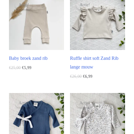
Actie!
Actie!
Baby broek zand rib
Ruffle shirt soft Zand Rib
lange mouw
€
25,00
€
5,99
€
26,00
€
6,99
Actie!
Actie!