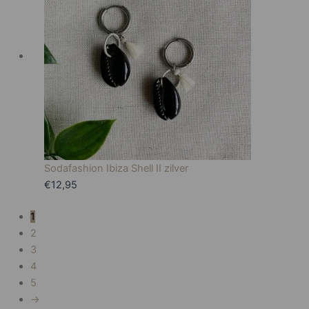
Sodafashion Ibiza Shell II zilver
€
12,95
1
2
3
4
5
→