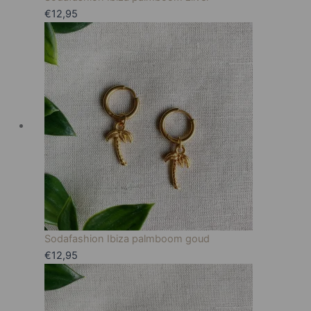
€
12,95
Sodafashion Ibiza palmboom goud
€
12,95