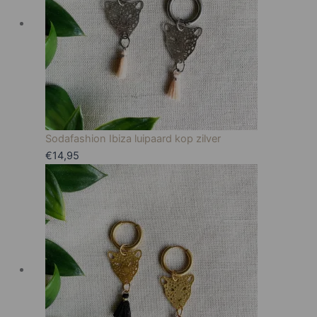
Sodafashion Ibiza luipaard kop zilver
€
14,95