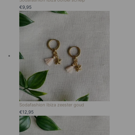
Sodafashion Ibiza oorbel schelp
€
9,95
Sodafashion Ibiza zeester goud
€
12,95