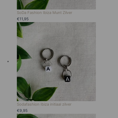
SoDa Fashion Ibiza Munt Zilver
€
11,95
Sodafashion Ibiza initiaal zilver
€
9,95