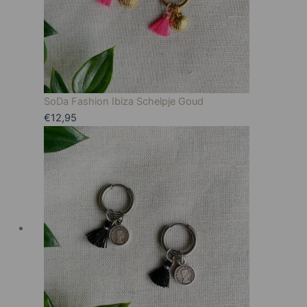
SoDa Fashion Ibiza Schelpje Goud
€
12,95