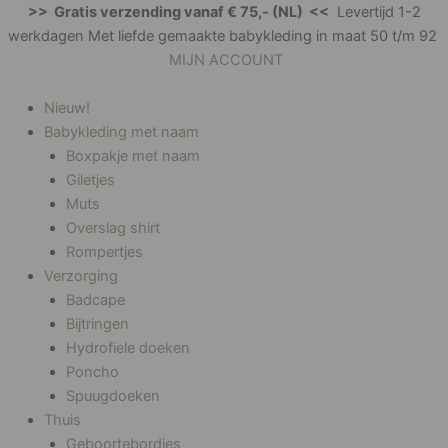
Ga
Gesorteerd
>> Gratis verzending vanaf € 75,- (NL) <<
Levertijd 1-2
naar
op
werkdagen Met liefde gemaakte babykleding in maat 50 t/m 92
de
nieuwste
MIJN ACCOUNT
inhoud
Nieuw!
Babykleding met naam
Boxpakje met naam
Giletjes
Muts
Overslag shirt
Rompertjes
Verzorging
Badcape
Bijtringen
Hydrofiele doeken
Poncho
Spuugdoeken
Thuis
Geboortebordjes