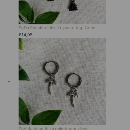
SoDa Fashion Ibiza Luipaard Kop Goud
€
14,95
Sodafashion Ibiza palmboom zilver