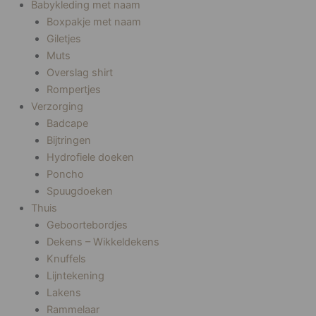
Babykleding met naam
Boxpakje met naam
Giletjes
Muts
Overslag shirt
Rompertjes
Verzorging
Badcape
Bijtringen
Hydrofiele doeken
Poncho
Spuugdoeken
Thuis
Geboortebordjes
Dekens – Wikkeldekens
Knuffels
Lijntekening
Lakens
Rammelaar