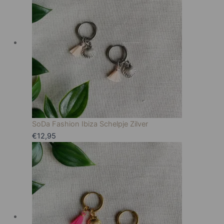
SoDa Fashion Ibiza Schelpje Zilver
€
12,95