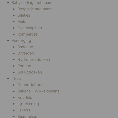
Babykleding met naam
Boxpakje met naam
Giletjes
Muts
Overslag shirt
Rompertjes
Verzorging
Badcape
Bijtringen
Hydrofiele doeken
Poncho
Spuugdoeken
Thuis
Geboortebordjes
Dekens – Wikkeldekens
Knuffels
Lijntekening
Lakens
Rammelaar