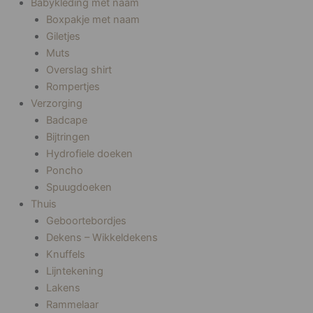
Babykleding met naam
Boxpakje met naam
Giletjes
Muts
Overslag shirt
Rompertjes
Verzorging
Badcape
Bijtringen
Hydrofiele doeken
Poncho
Spuugdoeken
Thuis
Geboortebordjes
Dekens – Wikkeldekens
Knuffels
Lijntekening
Lakens
Rammelaar