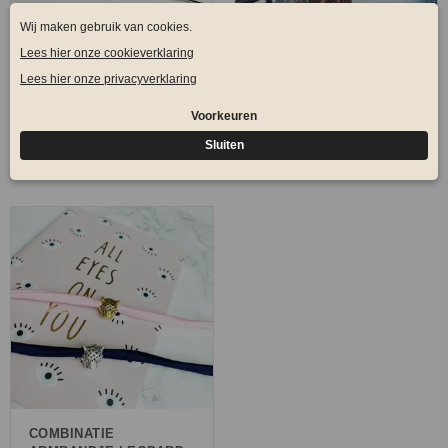
NAAM ARMBAND
NAAM ARMBANDJE
SPECIAL GOLD
KIDS
€
11,95
€
5,95
COMBINATIE