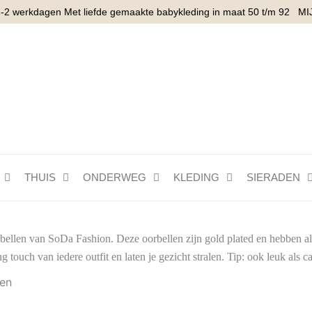
1-2 werkdagen Met liefde gemaakte babykleding in maat 50 t/m 92
MI
THUIS
ONDERWEG
KLEDING
SIERADEN
bellen van SoDa Fashion. Deze oorbellen zijn gold plated en hebben al
ng touch van iedere outfit en laten je gezicht stralen. Tip: ook leuk als c
Gesorteerd
ten
op
nieuwste