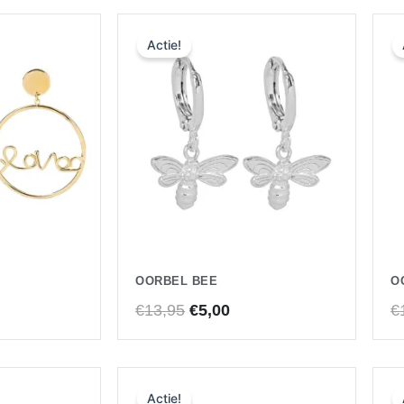
Oorspronkelijke
Huidige
Actie!
prijs
prijs
was:
is:
€13,95.
€5,00.
OORBEL BEE
O
€
13,95
€
5,00
€
Oorspronkelijke
Huidige
Actie!
prijs
prijs