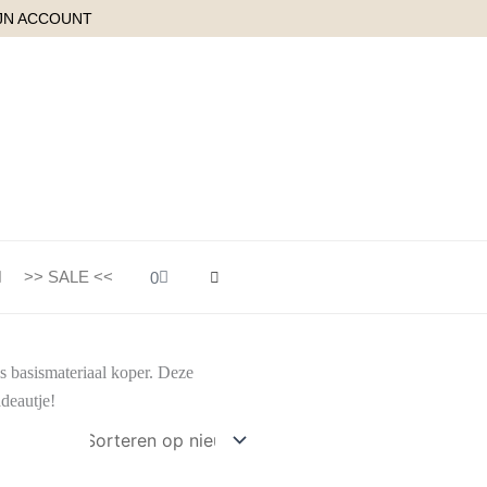
JN ACCOUNT
Winkelwagen
>> SALE <<
0
s basismateriaal koper. Deze
adeautje!