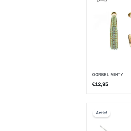
OORBEL MINTY
€
12,95
Oorspron
Hui
Actie!
prijs
pri
was:
is:
€11,95.
€5,