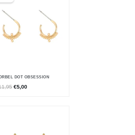
was:
is:
€11,95.
€5,00.
ORBEL DOT OBSESSION
11,95
€
5,00