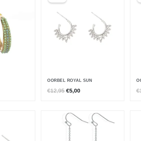
was:
is:
€12,95.
€5,00.
OORBEL ROYAL SUN
O
€
12,95
€
5,00
€
kelijke
dige
js
00.