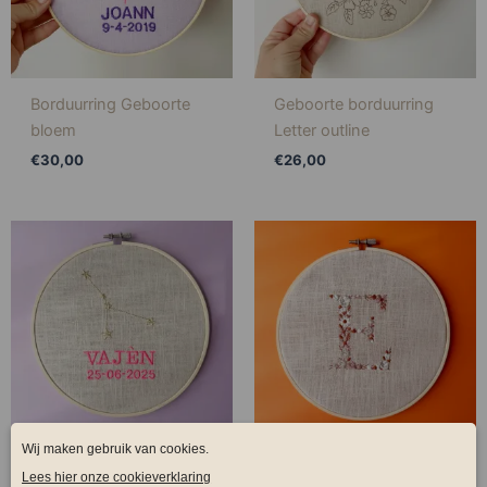
Borduurring Geboorte
Geboorte borduurring
bloem
Letter outline
€
30,00
€
26,00
Geboorte borduurring
Borduurring met Letter