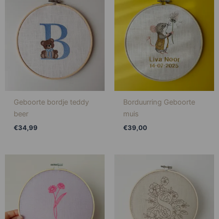
Geboorte bordje teddy
Borduurring Geboorte
beer
muis
€
34,99
€
39,00