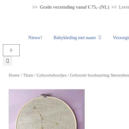
>> Gratis verzending vanaf € 75,- (NL) <<
Levert
Nieuw!
Babykleding met naam
Verzorgi
0
Home
/
Thuis
/
Geboortebordjes
/ Geboorte borduurring Sterrenbe