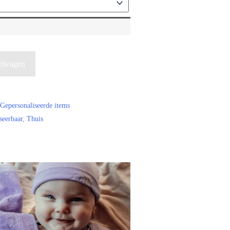
elwagen
Gepersonaliseerde items
seerbaar
,
Thuis