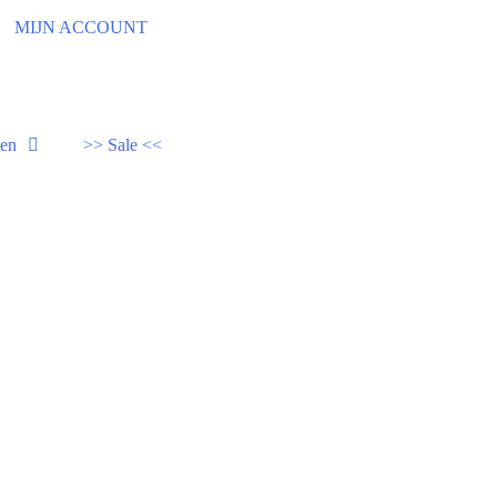
92
MIJN ACCOUNT
den
>> Sale <<