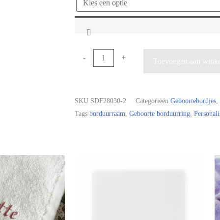
-
+
Toevoegen aan wink
SKU
SDF28030-2
Categorieën
Geboortebordjes
,
Tags
borduurraam
,
Geboorte borduurring
,
Personali