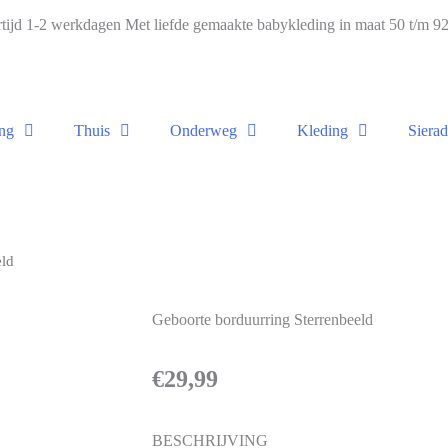
ijd 1-2 werkdagen Met liefde gemaakte babykleding in maat 50 t/m 
ng
Thuis
Onderweg
Kleding
Siera
eld
Geboorte borduurring Sterrenbeeld
€
29,99
BESCHRIJVING