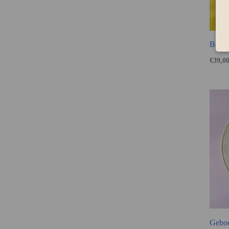
Bordu
€
39,0
Geboo