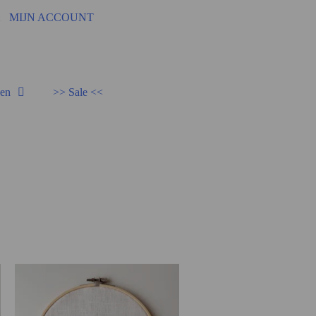
92
MIJN ACCOUNT
den
>> Sale <<