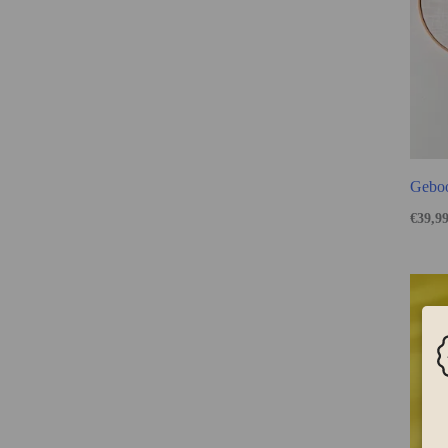
Geboo
€
39,9