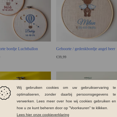
rte bordje Luchtballon
Geboorte / gedenkbordje angel beer
9
€
39,99