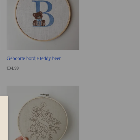
Geboorte bordje teddy beer
€
34,99