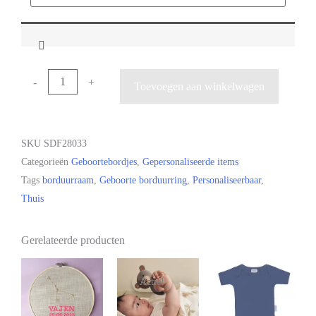
-
+
Toevoegen aan winkelwagen
SKU
SDF28033
Categorieën
Geboortebordjes
,
Gepersonaliseerde items
Tags
borduurraam
,
Geboorte borduurring
,
Personaliseerbaar
,
Thuis
Gerelateerde producten
Actie!
Actie!