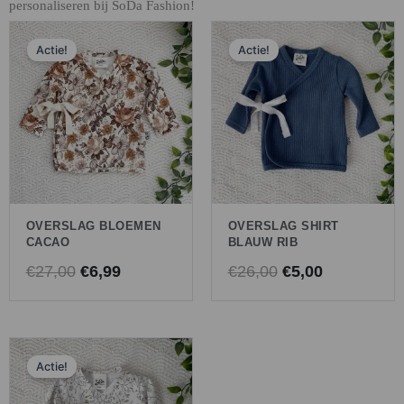
personaliseren bij SoDa Fashion!
Oorspronkelijke
Huidige
Oorspronkelijk
Huidige
Actie!
Actie!
prijs
prijs
prijs
prijs
was:
is:
was:
is:
€27,00.
€6,99.
€26,00.
€5,00.
OVERSLAG BLOEMEN
OVERSLAG SHIRT
CACAO
BLAUW RIB
€
27,00
€
6,99
€
26,00
€
5,00
Oorspronkelijke
Huidige
Actie!
prijs
prijs
was:
is: