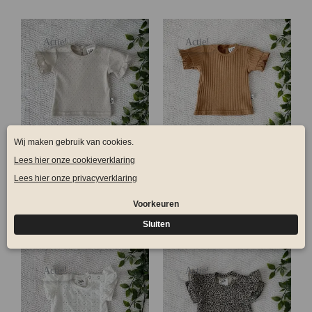
Actie!
Actie!
Special Ruffle Pointelle
Special ruffle Brede Rib
Naturel
Camel
€
26,00
€
6,99
€
26,00
€
6,99
Actie!
Actie!