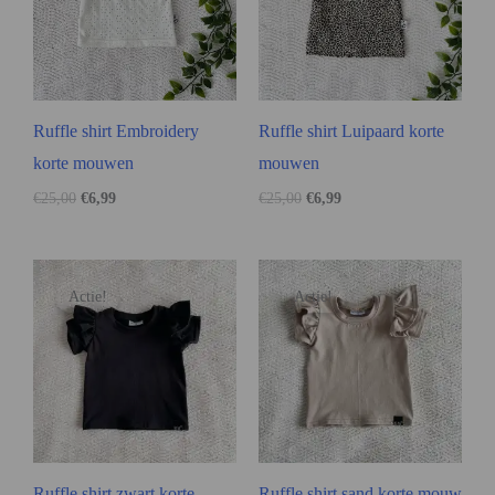
Ruffle shirt Embroidery
Ruffle shirt Luipaard korte
korte mouwen
mouwen
€
25,00
€
6,99
€
25,00
€
6,99
Actie!
Actie!
Ruffle shirt zwart korte
Ruffle shirt sand korte mouw