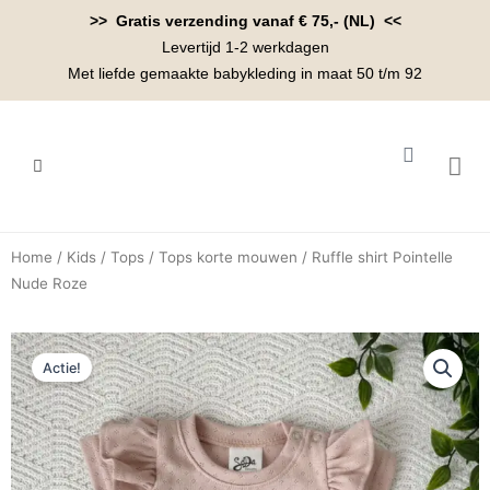
Ga
>> Gratis verzending vanaf € 75,- (NL) <<
naar
Levertijd 1-2 werkdagen
de
Met liefde gemaakte babykleding in maat 50 t/m 92
inhoud
Winkelwa
BABYK
Home
/
Kids
/
Tops
/
Tops korte mouwen
/ Ruffle shirt Pointelle
Nude Roze
Actie!