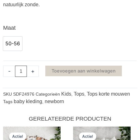
natuurlijk zonde.
Ruffle
Maat
shirt
Pointelle
50-56
50-56
Nude
Roze
aantal
-
+
Toevoegen aan winkelwagen
Kids
Tops
Tops korte mouwen
SKU
SDF24976
Categorieën
,
,
baby kleding
newborn
Tags
,
GERELATEERDE PRODUCTEN
Oorspronkelijke
Huidige
Oorspronkeli
Huidige
Actie!
Actie!
Actie!
Actie!
prijs
prijs
prijs
prijs