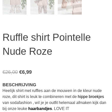
Ruffle shirt Pointelle
Nude Roze
Oorspronkelijke
Huidige
€
26,00
€
6,99
prijs
prijs
BESCHRIJVING
was:
is:
Heelijk shirt met ruffles aan de mouwen in de kleur nude
€26,00.
€6,99.
roze, dit shirt is leuk te combineren met de
hippe broekjes
van sodafashion , wil je je outfit helemaal afmaken kijk dan
bij onze leuke
haarbandjes
. LOVE IT