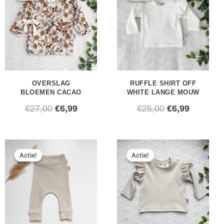
was:
is:
was:
is:
€27,00.
€6,99.
€25,00.
€6,99.
OVERSLAG
RUFFLE SHIRT OFF
BLOEMEN CACAO
WHITE LANGE MOUW
€
27,00
€
6,99
€
25,00
€
6,99
Oorspronkelijke
Huidige
Oorspronkeli
Huidige
Actie!
Actie!
Actie!
Actie!
prijs
prijs
prijs
prijs
was:
is:
was:
is:
€25,00.
€5,99.
€26,00.
€6,99.