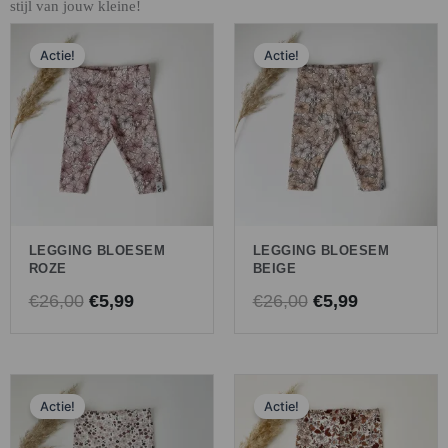
stijl van jouw kleine!
Oorspronkelijke
Huidige
Oorspronkelijk
Huidige
Actie!
Actie!
prijs
prijs
prijs
prijs
was:
is:
was:
is:
€26,00.
€5,99.
€26,00.
€5,99.
LEGGING BLOESEM
LEGGING BLOESEM
ROZE
BEIGE
€
26,00
€
5,99
€
26,00
€
5,99
Oorspronkelijke
Huidige
Oorspronkelijk
Huidige
Actie!
Actie!
prijs
prijs
prijs
prijs
was:
is:
was:
is: