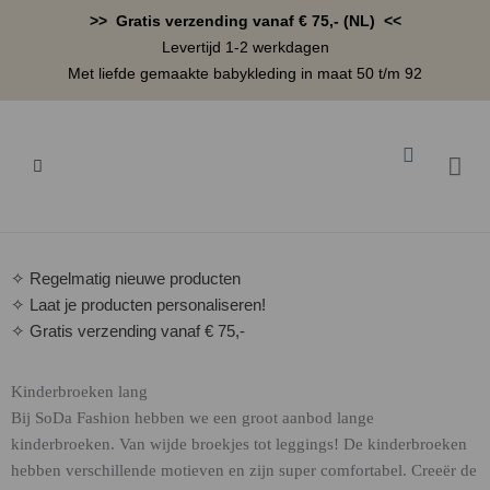
Ga
>> Gratis verzending vanaf € 75,- (NL) <<
naar
Levertijd 1-2 werkdagen
de
Met liefde gemaakte babykleding in maat 50 t/m 92
inhoud
Winkelwa
BABYK
✧ Regelmatig nieuwe producten
✧ Laat je producten personaliseren!
✧ Gratis verzending vanaf € 75,-
Kinderbroeken lang
Bij SoDa Fashion hebben we een groot aanbod lange
kinderbroeken. Van wijde broekjes tot leggings! De kinderbroeken
hebben verschillende motieven en zijn super comfortabel. Creeër de