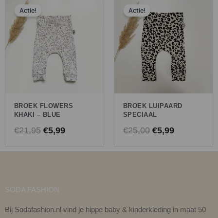
Oorspronkelijke
Huidige
Oorspronkelijk
Huidige
Actie!
Actie!
prijs
prijs
prijs
prijs
was:
is:
was:
is:
€21,95.
€5,99.
€25,00.
€5,99.
BROEK FLOWERS
BROEK LUIPAARD
KHAKI – BLUE
SPECIAAL
€
21,95
€
5,99
€
25,00
€
5,99
SODA FASHION
Bij Sodafashion.nl vind je hippe baby & kinderkleding in maat 50