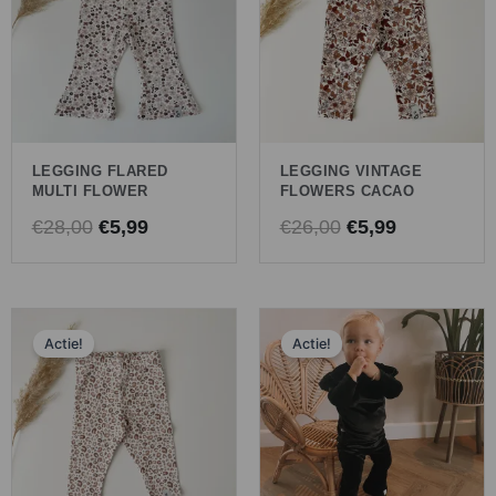
€28,00.
€5,99.
€26,00.
€5,99.
LEGGING FLARED
LEGGING VINTAGE
MULTI FLOWER
FLOWERS CACAO
€
28,00
€
5,99
€
26,00
€
5,99
Oorspronkelijke
Huidige
Oorspronkelijk
Huidige
Actie!
Actie!
prijs
prijs
prijs
prijs
was:
is:
was:
is:
€25,00.
€5,99.
€28,00.
€5,99.