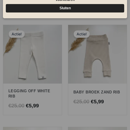
€
24,00
€
5,99
€
25,00
€
5,99
Oorspronkelijke
Huidige
Oorspronkelijk
Huidige
Actie!
Actie!
prijs
prijs
prijs
prijs
was:
is:
was:
is:
€25,00.
€5,99.
€25,00.
€5,99.
LEGGING OFF WHITE
BABY BROEK ZAND RIB
RIB
€
25,00
€
5,99
€
25,00
€
5,99