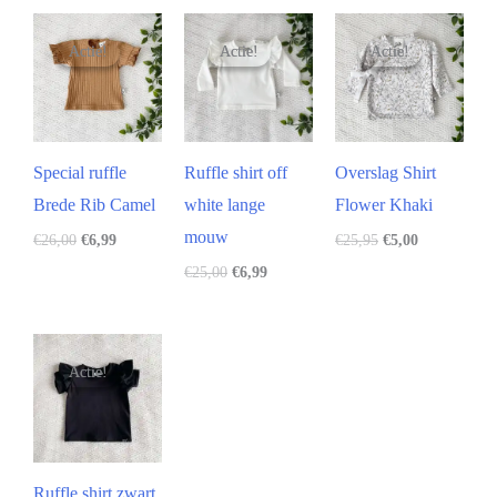
Actie!
Actie!
Actie!
Actie!
Actie!
Actie!
Special ruffle
Ruffle shirt off
Overslag Shirt
Brede Rib Camel
white lange
Flower Khaki
mouw
€
26,00
€
6,99
€
25,95
€
5,00
€
25,00
€
6,99
Actie!
Actie!
Ruffle shirt zwart