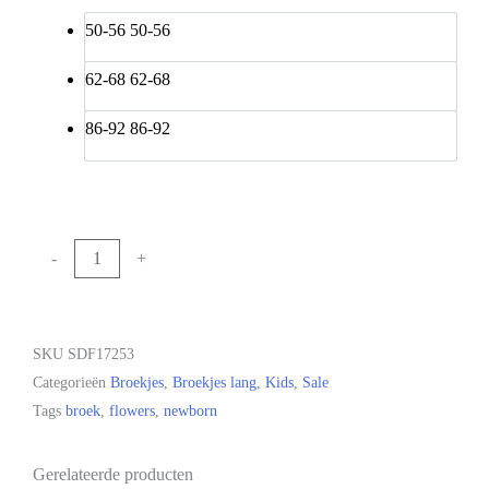
50-56
50-56
62-68
62-68
86-92
86-92
-
+
Toevoegen aan winkelwagen
SKU
SDF17253
Categorieën
Broekjes
,
Broekjes lang
,
Kids
,
Sale
Tags
broek
,
flowers
,
newborn
Gerelateerde producten