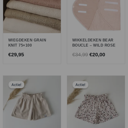
€34,99.
€20,00.
WIEGDEKEN GRAIN
WIKKELDEKEN BEAR
KNIT 75×100
BOUCLE – WILD ROSE
€
29,95
€
34,99
€
20,00
Oorspronkelijke
Huidige
Oorspronkelijk
Huidige
Actie!
Actie!
prijs
prijs
prijs
prijs
was:
is:
was:
is:
€25,00.
€5,99.
€26,00.
€7,50.