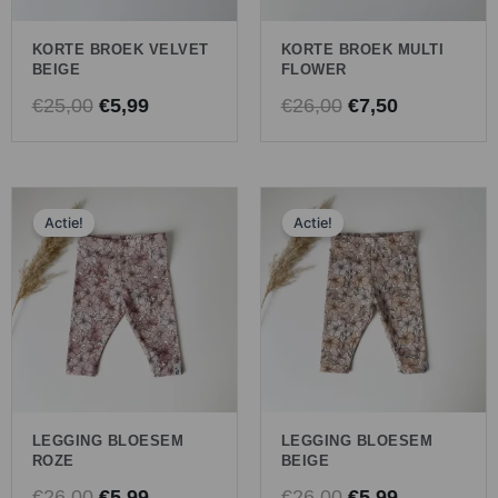
KORTE BROEK VELVET
KORTE BROEK MULTI
BEIGE
FLOWER
€
25,00
€
5,99
€
26,00
€
7,50
Oorspronkelijke
Huidige
Oorspronkelijk
Huidige
Actie!
Actie!
prijs
prijs
prijs
prijs
was:
is:
was:
is:
€26,00.
€5,99.
€26,00.
€5,99.
LEGGING BLOESEM
LEGGING BLOESEM
ROZE
BEIGE
€
26,00
€
5,99
€
26,00
€
5,99