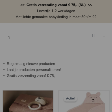
Ga
>> Gratis verzending vanaf € 75,- (NL) <<
naar
Levertijd 1-2 werkdagen
de
Met liefde gemaakte babykleding in maat 50 t/m 92
inhoud
Winkelwa
BABYK
✧ Regelmatig nieuwe producten
✧ Laat je producten personaliseren!
✧ Gratis verzending vanaf € 75,-
Oorspronkelijk
Huidige
Actie!
prijs
prijs
was:
is: