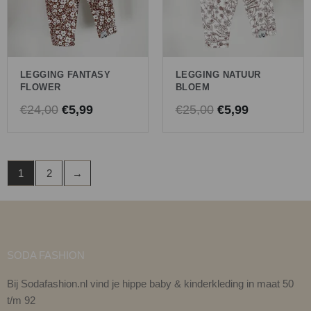
LEGGING FANTASY
LEGGING NATUUR
FLOWER
BLOEM
€
24,00
€
5,99
€
25,00
€
5,99
1
2
→
SODA FASHION
Bij Sodafashion.nl vind je hippe baby & kinderkleding in maat 50
t/m 92