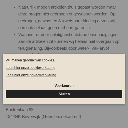
Natuurlijk mogen artikelen thuis gepast worden maar
deze mogen niet gedragen of gewassen worden. Op
gedragen, gewassen & kwetsbare kleding geven wij
dan ook helaas geen (scheur) garantie.
Wanneer er door nalatigheid ontstane beschadigingen
aan de artikelen zit kunnen wij helaas niet overgaan op
terugbetaling. Bijvoorbeeld door water-, val- en/of
stootschade.
Artikelen dienen in goede staat aan ons geretourneerd
te worden. Met alle toegevoegde kaartjes en verpakking
hieraan toegevoegd.
Je kunt het artikel retour sturen naar:
Sodafashion
Bankenlaan 99
1944NK Beverwijk (Geen bezoekadres!)