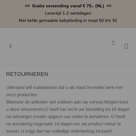
Ga
>> Gratis verzending vanaf € 75,- (NL) <<
naar
Levertijd 1-2 werkdagen
de
Met liefde gemaakte babykleding in maat 50 t/m 92
inhoud
Winkelwa
BABYK
RETOURNEREN
Uiteraard wilt sodafashion dat u als klant tevreden bent met
onze producten.
Wanneer de artikelen niet voldoen aan uw verwachtingen kunt
u deze retourneren.U heeft het recht uw bestelling tot 14 dagen
na ontvangst zonder opgave van reden te annuleren. U heeft
na annulering nogmaals 14 dagen om uw product retour te
sturen. U krijgt dan het volledige orderbedrag inclusief