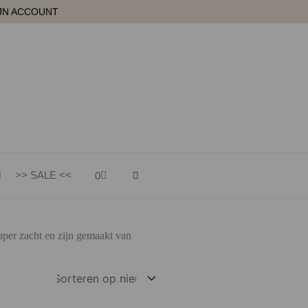
JN ACCOUNT
Winkelwagen
>> SALE <<
0
uper zacht en zijn gemaakt van