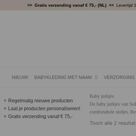
Ga
>> Gratis verzending vanaf € 75,- (NL) <<
Levertijd 
naar
de
inhoud
NIEUW!
BABYKLEDING MET NAAM
VERZORGING
Baby jurkjes
✧ Regelmatig nieuwe producten
De baby jurkjes van SoD
✧ Laat je producten personaliseren!
comfortabele stofjes. Bes
✧ Gratis verzending vanaf € 75,-
Toont alle 2 resulta