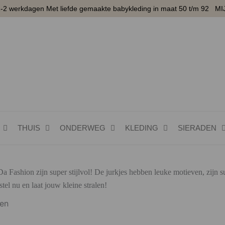
1-2 werkdagen Met liefde gemaakte babykleding in maat 50 t/m 92
MI
THUIS
ONDERWEG
KLEDING
SIERADEN
a Fashion zijn super stijlvol! De jurkjes hebben leuke motieven, zijn s
tel nu en laat jouw kleine stralen!
Gesorteerd
ten
op
nieuwste