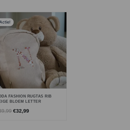
Oorspronkelijke
Huidige
Actie!
prijs
prijs
was:
is:
€39,99.
€32,99.
ODA FASHION RUGTAS RIB
EIGE BLOEM LETTER
39,99
€
32,99