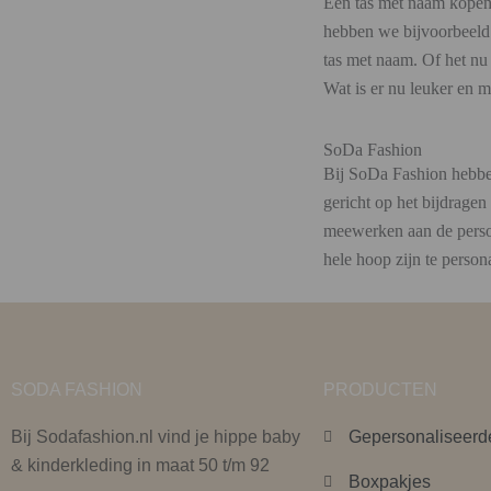
Een tas met naam kopen?
hebben we bijvoorbeeld 
tas met naam. Of het nu 
Wat is er nu leuker en m
SoDa Fashion
Bij SoDa Fashion hebben
gericht op het bijdrage
meewerken aan de persoo
hele hoop zijn te perso
SODA FASHION
PRODUCTEN
Bij Sodafashion.nl vind je hippe baby
Gepersonaliseerd
& kinderkleding in maat 50 t/m 92
Boxpakjes