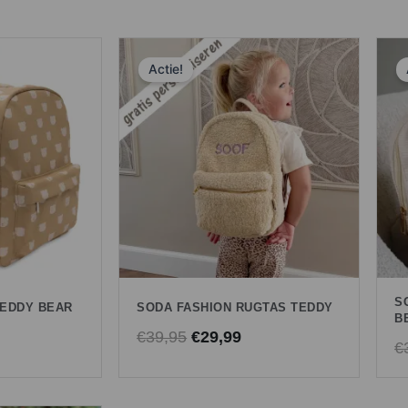
nieuwste
Oorspronkelijke
Huidige
Actie!
prijs
prijs
was:
is:
€39,95.
€29,99.
S
TEDDY BEAR
SODA FASHION RUGTAS TEDDY
B
€
39,95
€
29,99
€