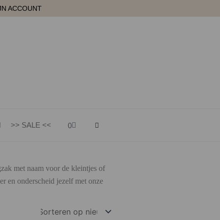
JN ACCOUNT
Winkelwagen
>> SALE <<
0
gzak met naam voor de kleintjes of
er en onderscheid jezelf met onze