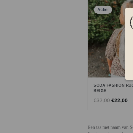
Oorspron
H
Actie!
prijs
pr
was:
is
€32,00.
€2
SODA FASHION RU
BEIGE
€
32,00
€
22,00
Een tas met naam van 