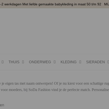
1-2 werkdagen Met liefde gemaakte babykleding in maat 50 t/m 92
MI
THUIS
ONDERWEG
KLEDING
SIERADEN
 je eigen tas met naam ontwerpen! Of je nu kiest voor een schattige ru
 voor moeders, bij SoDa Fashion vind je de perfecte match. Personalise
Gesorteerd
ten
op