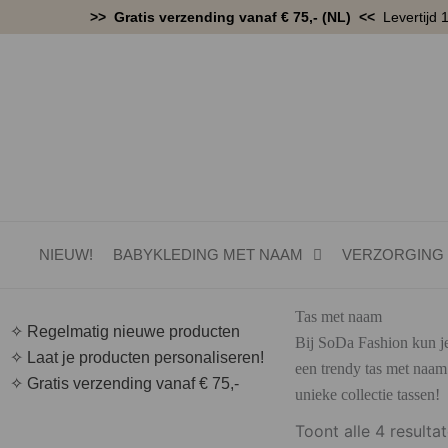
Ga
>> Gratis verzending vanaf € 75,- (NL) <<
Levertijd 
naar
de
inhoud
NIEUW!
BABYKLEDING MET NAAM
VERZORGING
Tas met naam
✧ Regelmatig nieuwe producten
Bij SoDa Fashion kun je
✧ Laat je producten personaliseren!
een trendy tas met naam
✧ Gratis verzending vanaf € 75,-
unieke collectie tassen!
Toont alle 4 resulta