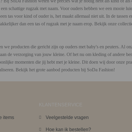
 Bij SoDa Fashion weten we precies wat je nodig hebt als kind of als
een schattige rugzak met naam. Voor ouders hebben we een mooie luier
een tas voor kind of ouder is, het maakt allemaal niet uit. In de tassen 
akkelijker dan een tas of rugzak met je naam erop. Bekijk onze collecti
 we producten die gericht zijn op ouders met baby's en peuters. Al onz
n aan de verzorging van jouw kleine. Of het nu om kleding of andere be
nlijke momenten die jij hebt met je kleine. Dit doen wij door onze pr
naliseren. Bekijk het grote aanbod producten bij SoDa Fashion!
KLANTENSERVICE
e items
Veelgestelde vragen
Hoe kan ik bestellen?