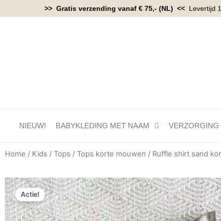
Ga
>> Gratis verzending vanaf € 75,- (NL) <<
Levertijd 
naar
de
inhoud
NIEUW!
BABYKLEDING MET NAAM
VERZORGING
Home
/
Kids
/
Tops
/
Tops korte mouwen
/ Ruffle shirt sand k
Actie!