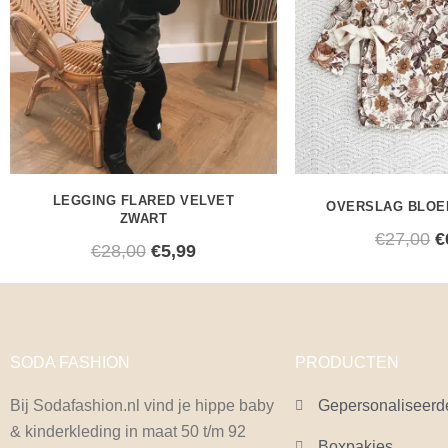
LEGGING FLARED VELVET
OVERSLAG BLOE
ZWART
€
27,00
€
€
28,00
€
5,99
SODA FASHION
PRODUCTEN
Bij Sodafashion.nl vind je hippe baby
Gepersonaliseerd
& kinderkleding in maat 50 t/m 92
Boxpakjes