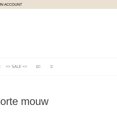
JN ACCOUNT
Winkelwagen
>> SALE <<
0
 korte mouw