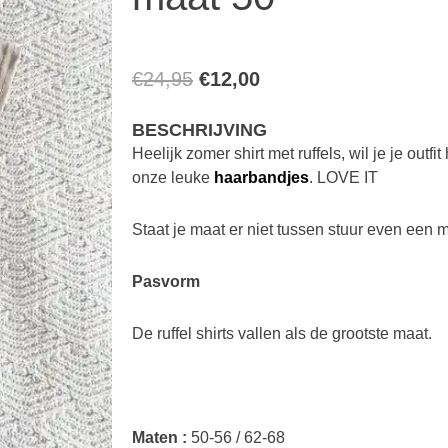
Oorspronkelijke
Huidige
€
24,95
€
12,00
prijs
prijs
BESCHRIJVING
was:
is:
Heelijk zomer shirt met ruffels, wil je je outf
€24,95.
€12,00.
onze leuke
haarbandjes
. LOVE IT
Staat je maat er niet tussen stuur even een 
Pasvorm
De ruffel shirts vallen als de grootste maat.
Maten :
50-56 / 62-68