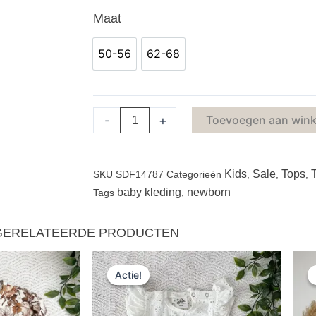
Ruffle
Maat
shirt
sand
50-56
62-68
50-56
62-68
korte
mouw
maat
-
+
Toevoegen aan win
50
aantal
Kids
Sale
Tops
SKU
SDF14787
Categorieën
,
,
,
baby kleding
newborn
Tags
,
GERELATEERDE PRODUCTEN
orspronkelijke
Huidige
Oorspronkelijke
Huidige
Actie!
Actie!
rijs
prijs
prijs
prijs
as:
is:
was:
is:
27,00.
€6,99.
€25,00.
€6,99.