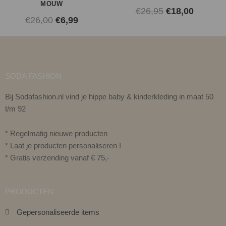
MOUW
€
26,95
€
18,00
€
26,00
€
6,99
SODA FASHION
Bij Sodafashion.nl vind je hippe baby & kinderkleding in maat 50
t/m 92
* Regelmatig nieuwe producten
* Laat je producten personaliseren !
* Gratis verzending vanaf € 75,-
PRODUCTEN
Gepersonaliseerde items