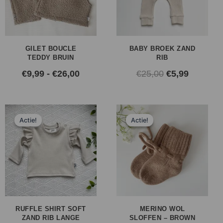
GILET BOUCLE
BABY BROEK ZAND
TEDDY BRUIN
RIB
€
9,99
-
€
26,00
€
25,00
€
5,99
Oorspronkelijke
Huidige
Oorspronkelij
Huidig
Actie!
Actie!
Actie!
Actie!
prijs
prijs
prijs
prijs
was:
is:
was:
is:
€26,00.
€6,99.
€26,95.
€18,00.
RUFFLE SHIRT SOFT
MERINO WOL
ZAND RIB LANGE
SLOFFEN – BROWN