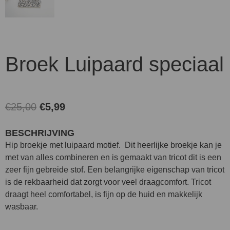
Broek Luipaard speciaal
Oorspronkelijke
Huidige
€
25,00
€
5,99
prijs
prijs
BESCHRIJVING
was:
is:
Hip broekje met luipaard motief. Dit heerlijke broekje kan je
€25,00.
€5,99.
met van alles combineren en is gemaakt van tricot dit is een
zeer fijn gebreide stof. Een belangrijke eigenschap van tricot
is de rekbaarheid dat zorgt voor veel draagcomfort. Tricot
draagt heel comfortabel, is fijn op de huid en makkelijk
wasbaar.