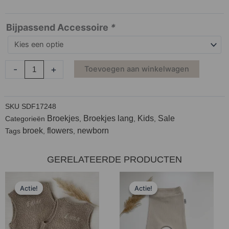
Bijpassend Accessoire
*
-
+
Toevoegen aan winkelwagen
SKU
SDF17248
Broekjes
Broekjes lang
Kids
Sale
Categorieën
,
,
,
broek
flowers
newborn
Tags
,
,
GERELATEERDE PRODUCTEN
Prijsklasse:
Oorspronkeli
Huidige
Actie!
Actie!
Actie!
Actie!
€9,99
prijs
prijs
tot
was:
is:
€26,00
€25,00.
€5,99.