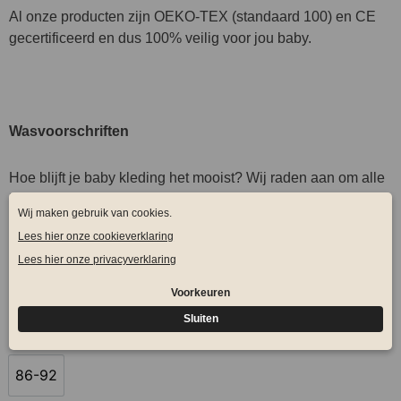
Al onze producten zijn OEKO-TEX (standaard 100) en CE
gecertificeerd en dus 100% veilig voor jou baby.
Wasvoorschriften
Hoe blijft je baby kleding het mooist? Wij raden aan om alle
kleding van sodafashion binnenstebuiten op 30°C graden te
wassen. Liever niet in de droger, anders is er kans dat de
kleding krimp en jou kleintje het niet meer aan kan en dat is
natuurlijk zonde.
Broek
Maat
Luipaard
speciaal
86-92
86-92
aantal