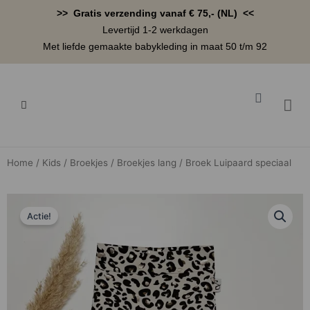
Ga
>> Gratis verzending vanaf € 75,- (NL) <<
naar
Levertijd 1-2 werkdagen
de
Met liefde gemaakte babykleding in maat 50 t/m 92
inhoud
Winkelwa
BABYK
Home
/
Kids
/
Broekjes
/
Broekjes lang
/ Broek Luipaard speciaal
Actie!