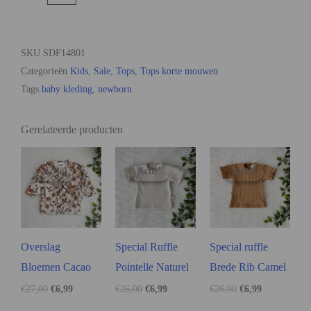
SKU
SDF14801
Categorieën
Kids
,
Sale
,
Tops
,
Tops korte mouwen
Tags
baby kleding
,
newborn
Gerelateerde producten
Actie!
Actie!
Actie!
Actie!
Actie!
Actie!
Overslag
Special Ruffle
Special ruffle
Bloemen Cacao
Pointelle Naturel
Brede Rib Camel
€
27,00
€
6,99
€
26,00
€
6,99
€
26,00
€
6,99