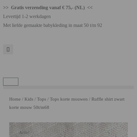
>> Gratis verzending vanaf € 75,- (NL) <<
Levertijd 1-2 werkdagen
Met liefde gemaakte babykleding in maat 50 t/m 92
Home
/
Kids
/
Tops
/
Tops korte mouwen
/ Ruffle shirt zwart
korte mouw 50t/m68
Actie!