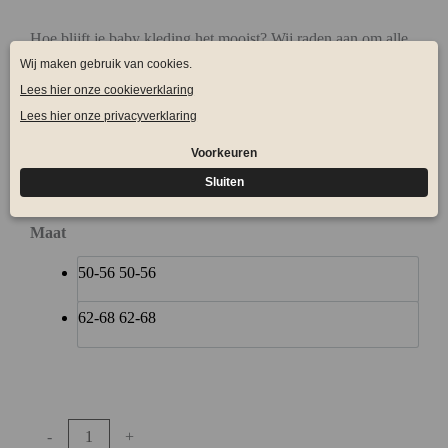
Hoe blijft je baby kleding het mooist? Wij raden aan om alle
kleding van sodafashion binnenstebuiten op 30°C graden te
wassen. Liever niet in de droger, anders is er kans dat de
kleding krimp en jou kleintje het niet meer aan kan en dat is
natuurlijk zonde.
Maat
50-56
50-56
62-68
62-68
-
+
Toevoegen aan winkelwagen