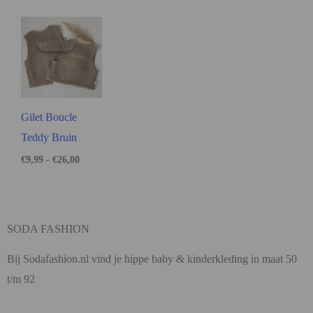
Actie!
Actie!
Gilet Boucle
Teddy Bruin
€
9,99
-
€
26,00
SODA FASHION
Bij Sodafashion.nl vind je hippe baby & kinderkleding in maat 50
t/m 92