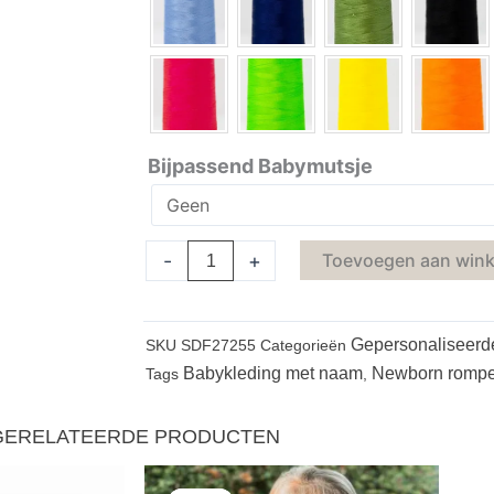
Bijpassend Babymutsje
-
+
Toevoegen aan win
Gepersonaliseerd
SKU
SDF27255
Categorieën
Babykleding met naam
Newborn rompe
Tags
,
GERELATEERDE PRODUCTEN
Oorspronkelijke
Huidige