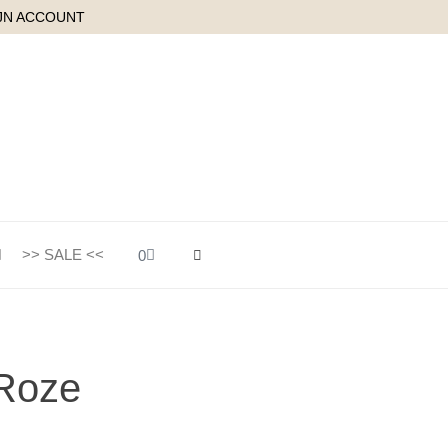
JN ACCOUNT
Winkelwagen
>> SALE <<
0
Roze