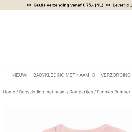
Ga
>> Gratis verzending vanaf € 75,- (NL) <<
Levertijd 
naar
de
inhoud
NIEUW!
BABYKLEDING MET NAAM
VERZORGING
Home
/
Babykleding met naam
/
Rompertjes
/ Funnies Romper