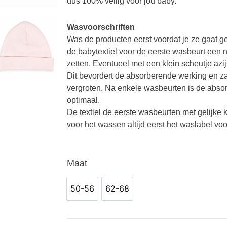
dus 100% veilig voor jou baby.
Wasvoorschriften
Was de producten eerst voordat je ze gaat g
de babytextiel voor de eerste wasbeurt een n
zetten.
Eventueel met een klein scheutje azij
Dit bevordert de absorberende werking en za
vergroten. Na enkele wasbeurten is de absor
optimaal.
De textiel de eerste wasbeurten met gelijke
voor het wassen altijd eerst het waslabel voo
Funnies
Maat
Romper
Roze
50-56
62-68
50-56
62-68
aantal