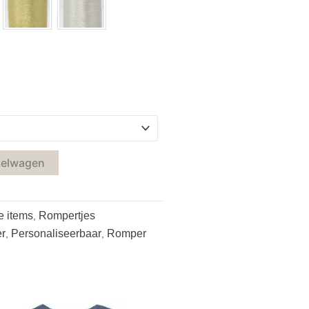
kelwagen
e items
Rompertjes
,
r
Personaliseerbaar
Romper
,
,