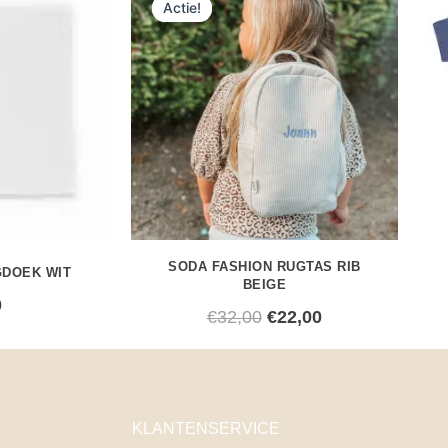
Actie!
Actie!
prijs
prijs
was:
is:
€32,00.
€22,00.
SODA FASHION RUGTAS RIB
GDOEK WIT
BEIGE
0
€
32,00
€
22,00
KLANTENSERVICE