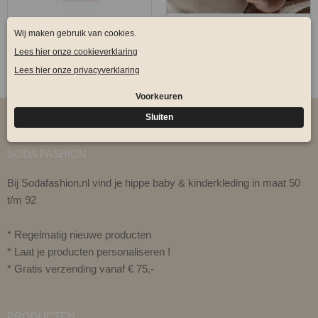
FUNNIES ROMPER
FUNNIES ROMPER
ROZE
CREAM
€
12,00
€
12,00
SODA FASHION
Bij Sodafashion.nl vind je hippe baby & kinderkleding in maat 50
t/m 92
* Regelmatig nieuwe producten
* Laat je producten personaliseren !
* Gratis verzending vanaf € 75,-
PRODUCTEN