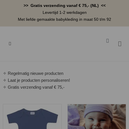
Ga
>> Gratis verzending vanaf € 75,- (NL) <<
naar
Levertijd 1-2 werkdagen
de
Met liefde gemaakte babykleding in maat 50 t/m 92
inhoud
Winkelwa
BABYK
✧ Regelmatig nieuwe producten
✧ Laat je producten personaliseren!
✧ Gratis verzending vanaf € 75,-