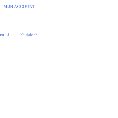
92
MIJN ACCOUNT
den
>> Sale <<