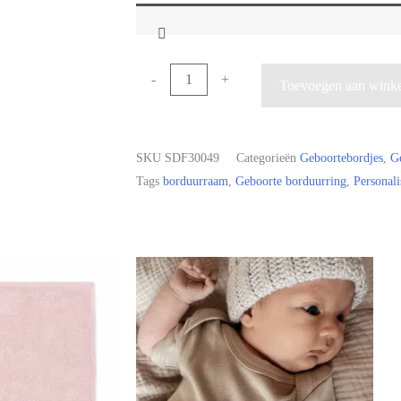
-
+
Toevoegen aan wink
SKU
SDF30049
Categorieën
Geboortebordjes
,
Ge
Tags
borduurraam
,
Geboorte borduurring
,
Personali