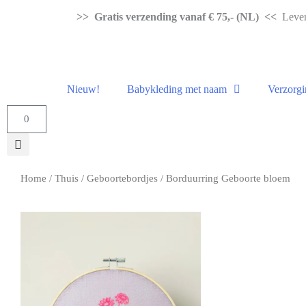
>> Gratis verzending vanaf € 75,- (NL) <<
Levert
Nieuw!
Babykleding met naam
Verzorgi
0
Home
/
Thuis
/
Geboortebordjes
/ Borduurring Geboorte bloem