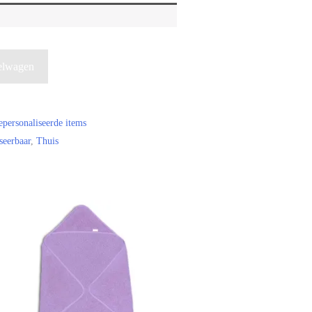
elwagen
personaliseerde items
seerbaar
,
Thuis