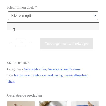
Kleur linnen doek
*
-
+
Toevoegen aan winkelwagen
SKU
SDF31877-1
Categorieën
Geboortebordjes
,
Gepersonaliseerde items
Tags
borduurraam
,
Geboorte borduurring
,
Personaliseerbaar
,
Thuis
Gerelateerde producten