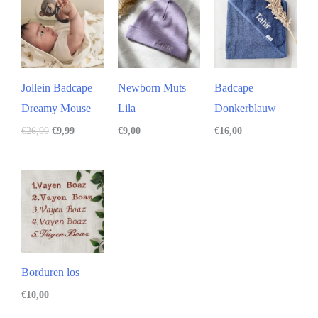
Actie!
Actie!
Jollein Badcape
Newborn Muts
Badcape
Dreamy Mouse
Lila
Donkerblauw
€
26,99
€
9,99
€
9,00
€
16,00
Borduren los
€
10,00