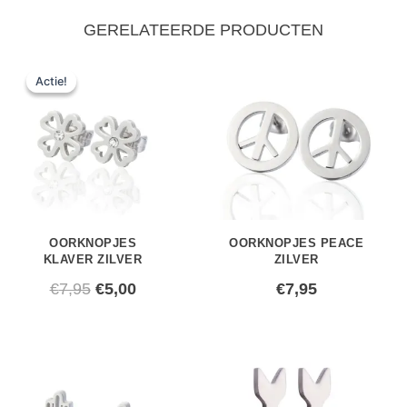
GERELATEERDE PRODUCTEN
Oorspronkelijke
Huidige
Actie!
Actie!
prijs
prijs
was:
is:
€7,95.
€5,00.
OORKNOPJES
OORKNOPJES PEACE
KLAVER ZILVER
ZILVER
€
7,95
€
5,00
€
7,95