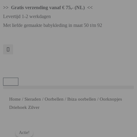
>> Gratis verzending vanaf € 75,- (NL) <<
Levertijd 1-2 werkdagen
Met liefde gemaakte babykleding in maat 50 t/m 92
Home
/
Sieraden
/
Oorbellen
/
Ibiza oorbellen
/ Oorknopjes
Driehoek Zilver
Actie!