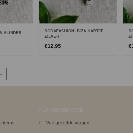
SODAFASHION IBIZA HARTJE
S
A VLINDER
ZILVER
Z
€
12,95
€
→
KLANTENSERVICE
e items
Veelgestelde vragen