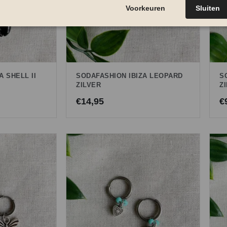
A SHELL II
SODAFASHION IBIZA LEOPARD
S
ZILVER
Z
€
14,95
€