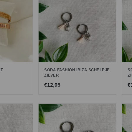
ET
SODA FASHION IBIZA SCHELPJE
S
ZILVER
Z
€
12,95
€