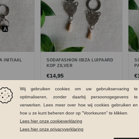
A INITIAAL
SODAFASHION IBIZA LUIPAARD
S
KOP ZILVER
P
€
14,95
€