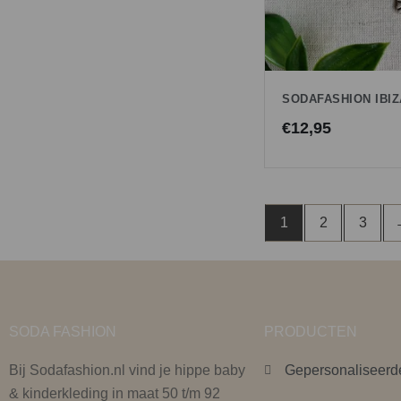
SODAFASHION IBIZ
€
12,95
1
2
3
SODA FASHION
PRODUCTEN
Bij Sodafashion.nl vind je hippe baby
Gepersonaliseerd
& kinderkleding in maat 50 t/m 92