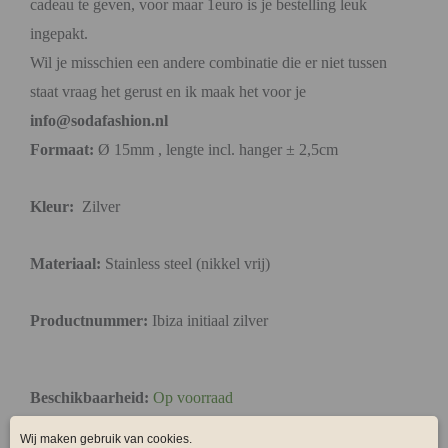
cadeau te geven, voor maar 1euro is je bestelling leuk
ingepakt.
Wil je misschien een andere combinatie die er niet tussen
staat vraag het gerust en ik maak het voor je
info@sodafashion.nl
Formaat:
Ø 15mm , lengte incl. hanger ± 2,5cm
Kleur:
Zilver
Materiaal:
Stainless steel (nikkel vrij)
Productnummer:
Ibiza initiaal zilver
Beschikbaarheid:
Op voorraad