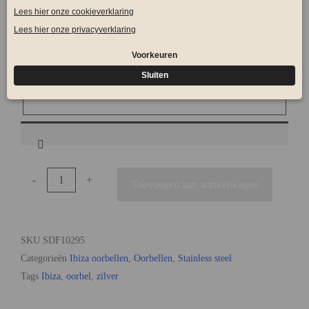
Kleur letterblok
*
Initiaal
*
-
+
Toevoegen aan winkelwagen
SKU
SDF10295
Categorieën
Ibiza oorbellen
,
Oorbellen
,
Stainless steel
Tags
Ibiza
,
oorbel
,
zilver