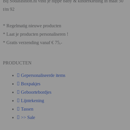
Bij Sodafashion.nl vind je hippe baby & kinderkleding in maat 50
t/m 92
* Regelmatig nieuwe producten
* Laat je producten personaliseren !
* Gratis verzending vanaf € 75,-
PRODUCTEN
Gepersonaliseerde items
Boxpakjes
Geboortebordjes
Lijntekening
Tassen
>> Sale