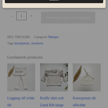
Beschikbaarheid:
Op voorraad
-
+
Toevoegen aan winkelwagen
SKU
SDF16266
Categorie
Mutsjes
Tags
knoopmuts
,
newborn
Gerelateerde producten
Actie!
Actie!
Actie!
Actie!
Legging off white
Ruffle shirt soft
Knoopmuts rib
rib
Zand Rib lange
offwhite