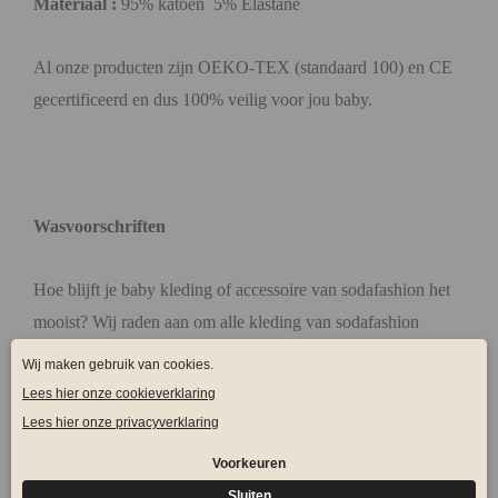
Materiaal :
95% katoen 5% Elastane
Al onze producten zijn OEKO-TEX (standaard 100) en CE
gecertificeerd en dus 100% veilig voor jou baby.
Wasvoorschriften
Hoe blijft je baby kleding of accessoire van sodafashion het
mooist? Wij raden aan om alle kleding van sodafashion
binnenstebuiten op 30°C graden te wassen. Liever niet in de
droger, anders is er kans dat de kleding krimp en jou kleintje
het niet meer aan kan en dat is natuurlijk zonde.