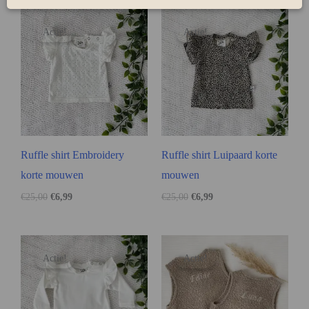
Actie!
Actie!
Ruffle shirt Embroidery
Ruffle shirt Luipaard korte
korte mouwen
mouwen
€
25,00
€
6,99
€
25,00
€
6,99
Actie!
Actie!