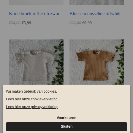
Korte broek ruffle rib zwart
Blouse mousseline offwhite
€
24,00
€
5,99
€
33,00
€
6,99
Actie!
Actie!
Special Ruffle Pointelle
Special ruffle Brede Rib
Naturel
Camel
€
26,00
€
6,99
€
26,00
€
6,99