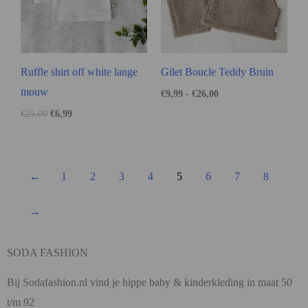
Ruffle shirt off white lange
Gilet Boucle Teddy Bruin
mouw
€
9,99
-
€
26,00
€
25,00
€
6,99
←
1
2
3
4
5
6
7
8
→
SODA FASHION
Bij Sodafashion.nl vind je hippe baby & kinderkleding in maat 50
t/m 92