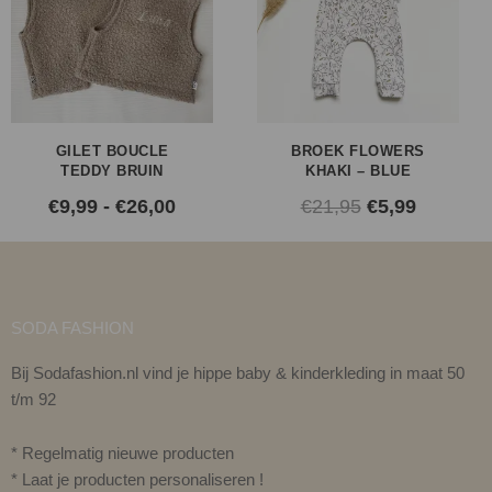
€26,00
€21,95.
€5,99.
GILET BOUCLE
BROEK FLOWERS
TEDDY BRUIN
KHAKI – BLUE
€
9,99
-
€
26,00
€
21,95
€
5,99
SODA FASHION
Bij Sodafashion.nl vind je hippe baby & kinderkleding in maat 50
t/m 92
* Regelmatig nieuwe producten
* Laat je producten personaliseren !