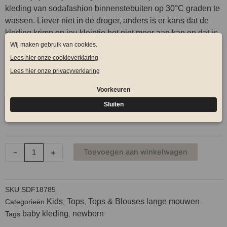
kleding van sodafashion binnenstebuiten op 30°C graden te
wassen. Liever niet in de droger, anders is er kans dat de
kleding krimp en jou kleintje het niet meer aan kan en dat is
natuurlijk zonde.
Blouse
Maat
mousseline
offwhite
50-56
50-56
aantal
-
+
Toevoegen aan winkelwagen
SKU
SDF18785
Kids
Tops
Tops & Blouses lange mouwen
Categorieën
,
,
baby kleding
newborn
Tags
,