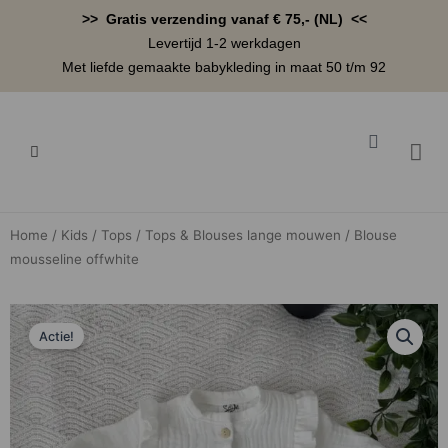
Ga
>> Gratis verzending vanaf € 75,- (NL) <<
naar
Levertijd 1-2 werkdagen
de
Met liefde gemaakte babykleding in maat 50 t/m 92
inhoud
Winkelwa
BABYK
Home
/
Kids
/
Tops
/
Tops & Blouses lange mouwen
/ Blouse
mousseline offwhite
Actie!