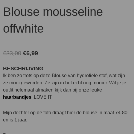
Blouse mousseline
offwhite
Oorspronkelijke
Huidige
€
33,00
€
6,99
prijs
prijs
BESCHRIJVING
was:
is:
Ik ben zo trots op deze Blouse van hydrofiele stof, wat zijn
€33,00.
€6,99.
ze mooi geworden. Ze zijn in het echt nog mooier. Wil je je
outfit helemaal afmaken kijk dan bij onze leuke
haarbandjes
. LOVE IT
Mijn dochter op de foto draagt hier de blouse in maat 74-80
en is 1 jaar.