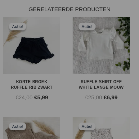
GERELATEERDE PRODUCTEN
Oorspronkelijke
Huidige
Oorspronkeli
Huidige
Actie!
Actie!
Actie!
Actie!
prijs
prijs
prijs
prijs
was:
is:
was:
is:
€24,00.
€5,99.
€25,00.
€6,99.
KORTE BROEK
RUFFLE SHIRT OFF
RUFFLE RIB ZWART
WHITE LANGE MOUW
€
24,00
€
5,99
€
25,00
€
6,99
Prijsklasse:
Oorspronkeli
Huidige
Actie!
Actie!
Actie!
Actie!
€9,99
prijs
prijs
tot
was:
is: