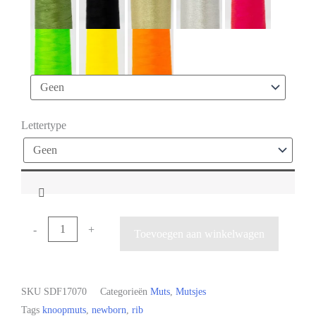
Lettertype
-
+
Toevoegen aan winkelwagen
SKU
SDF17070
Categorieën
Muts
,
Mutsjes
Tags
knoopmuts
,
newborn
,
rib