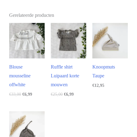
Gerelateerde producten
Actie!
Actie!
Actie!
Actie!
Blouse
Ruffle shirt
Knoopmuts
mousseline
Luipaard korte
Taupe
offwhite
mouwen
€
12,95
€
33,00
€
6,99
€
25,00
€
6,99