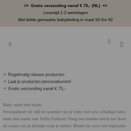
Ga
>> Gratis verzending vanaf € 75,- (NL) <<
naar
Levertijd 1-2 werkdagen
de
Met liefde gemaakte babykleding in maat 50 t/m 92
inhoud
Winkelwa
BABYK
✧ Regelmatig nieuwe producten
✧ Laat je producten personaliseren!
✧ Gratis verzending vanaf € 75,-
Baby muts met naam
Personaliseer de stijl en warmte van je baby met een schattige baby
muts met naam van SoDa Fashion! Voeg een unieke touch toe door
de naam van je kleintje erop te zetten. Bestel nu voor een bijzonder