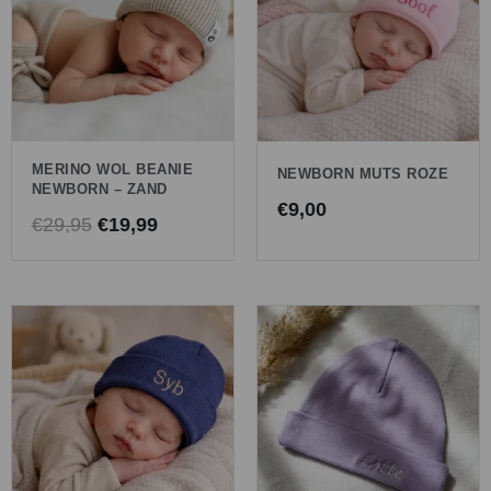
€29,95.
€19,99.
MERINO WOL BEANIE
NEWBORN MUTS ROZE
NEWBORN – ZAND
€
9,00
€
29,95
€
19,99