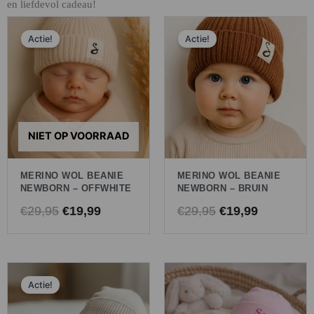
en liefdevol cadeau!
Oorspronkelijke
Huidige
Oorspronkelijk
Huidige
Actie!
Actie!
prijs
prijs
prijs
prijs
was:
is:
was:
is:
€29,95.
€19,99.
€29,95.
€19,99.
NIET OP VOORRAAD
MERINO WOL BEANIE
MERINO WOL BEANIE
NEWBORN – OFFWHITE
NEWBORN – BRUIN
€
29,95
€
19,99
€
29,95
€
19,99
Oorspronkelijke
Huidige
Actie!
prijs
prijs
was:
is: