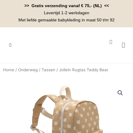
Ga
>> Gratis verzending vanaf € 75,- (NL) <<
naar
Levertijd 1-2 werkdagen
de
Met liefde gemaakte babykleding in maat 50 t/m 92
inhoud
Winkelwa
BABYK
Home
/
Onderweg
/
Tassen
/ Jollein Rugtas Teddy Bear