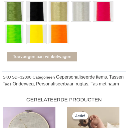
Toevoegen aan winkelwagen
Gepersonaliseerde items
Tassen
SKU
SDF32890
Categorieën
,
Onderweg
Personaliseerbaar
rugtas
Tas met naam
Tags
,
,
,
GERELATEERDE PRODUCTEN
Oorspronkeli
Huidige
Actie!
Actie!
prijs
prijs
was:
is: