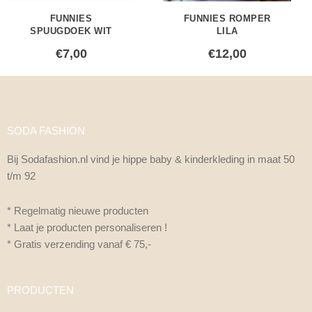
FUNNIES
FUNNIES ROMPER
SPUUGDOEK WIT
LILA
€
7,00
€
12,00
SODA FASHION
Bij Sodafashion.nl vind je hippe baby & kinderkleding in maat 50
t/m 92
* Regelmatig nieuwe producten
* Laat je producten personaliseren !
* Gratis verzending vanaf € 75,-
PRODUCTEN