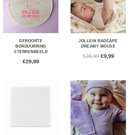
€26,99.
€9,99.
GEBOORTE
JOLLEIN BADCAPE
BORDUURRING
DREAMY MOUSE
STERRENBEELD
€
26,99
€
9,99
€
29,99