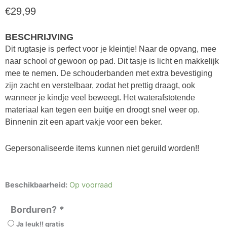
€
29,99
BESCHRIJVING
Dit rugtasje is perfect voor je kleintje! Naar de opvang, mee
naar school of gewoon op pad. Dit tasje is licht en makkelijk
mee te nemen. De schouderbanden met extra bevestiging
zijn zacht en verstelbaar, zodat het prettig draagt, ook
wanneer je kindje veel beweegt. Het waterafstotende
materiaal kan tegen een buitje en droogt snel weer op.
Binnenin zit een apart vakje voor een beker.
Gepersonaliseerde items kunnen niet geruild worden!!
Jollein
Beschikbaarheid:
Op voorraad
Rugtas
Teddy
Borduren?
*
Bear
Ja leuk!! gratis