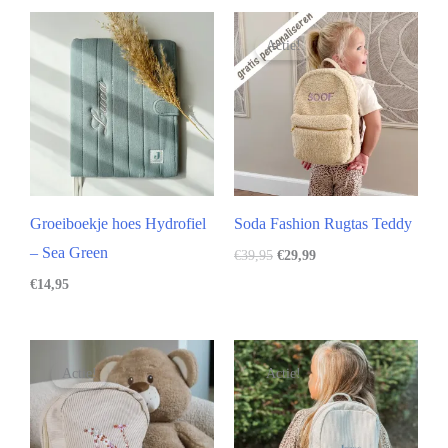
Actie!
Groeiboekje hoes Hydrofiel
Soda Fashion Rugtas Teddy
– Sea Green
€
39,95
€
29,99
€
14,95
Actie!
Actie!