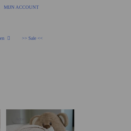
92
MIJN ACCOUNT
den
>> Sale <<
Actie!