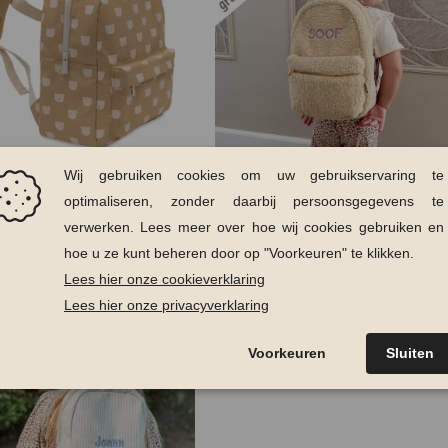
in Rugtas Teddy Bear
Soda Fashion Rugtas Teddy
9
€
39,95
€
29,99
ctie!