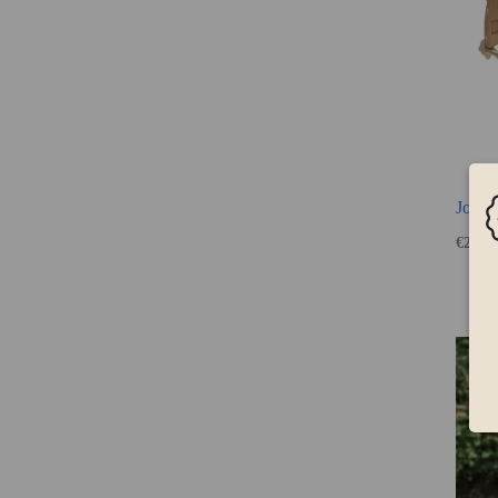
Jolle
€
29,9
A