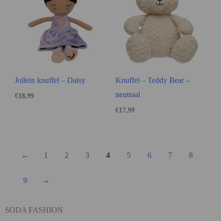
Jollein knuffel – Daisy
Knuffel – Teddy Bear –
neutraal
€
18,99
€
17,99
←
1
2
3
4
5
6
7
8
9
→
SODA FASHION