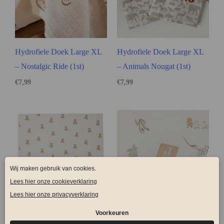
Hydrofiele Doek Large XL
Hydrofiele Doek Large XL
– Nostalgic Ride (1st)
– Animals Nougat (1st)
€
7,99
€
7,99
Hydrofiele Doek Large XL
Hydrofiele Doek Large XL