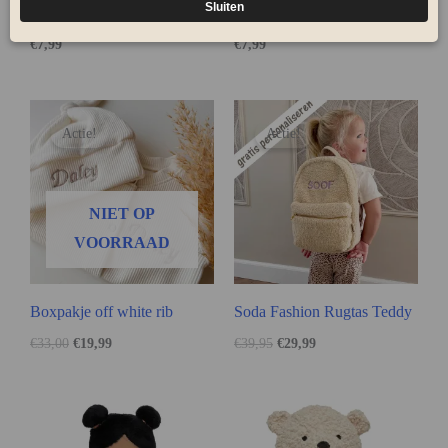
– Teddy Bear (1st)
– Riverside(1st)
€
7,99
€
7,99
Actie!
Actie!
NIET OP
VOORRAAD
Boxpakje off white rib
Soda Fashion Rugtas Teddy
€
33,00
€
19,99
€
39,95
€
29,99