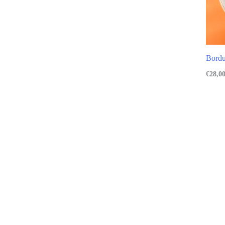
Bordu
€
28,0