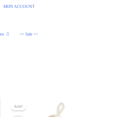
92
MIJN ACCOUNT
den
>> Sale <<
Actie!