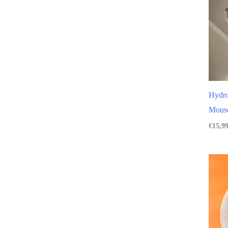
Hydro
Mouse
€
15,9