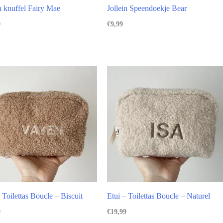
in knuffel Fairy Mae
Jollein Speendoekje Bear
9
€
9,99
 Toilettas Boucle – Biscuit
Etui – Toilettas Boucle – Naturel
9
€
19,99