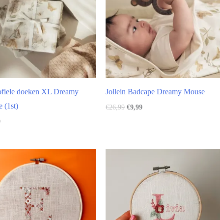
fiele doeken XL Dreamy
Jollein Badcape Dreamy Mouse
 (1st)
€
26,99
€
9,99
9