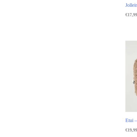
Jolle
€
17,9
Etui –
€
19,9