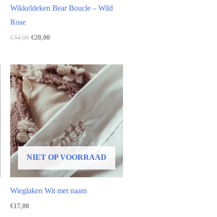
Wikkeldeken Bear Boucle – Wild
Rose
€
34,99
€
20,00
NIET OP VOORRAAD
Wieglaken Wit met naam
€
17,00