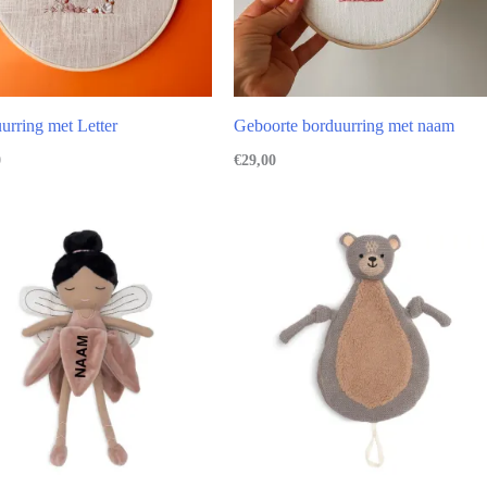
urring met Letter
Geboorte borduurring met naam
0
€
29,00