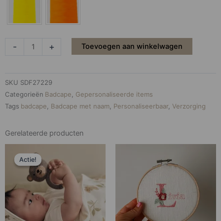
-
+
Toevoegen aan winkelwagen
SKU
SDF27229
Categorieën
Badcape
,
Gepersonaliseerde items
Tags
badcape
,
Badcape met naam
,
Personaliseerbaar
,
Verzorging
Gerelateerde producten
Oorspronkelijke
Huidige
prijs
prijs
Actie!
Actie!
was:
is:
€26,99.
€9,99.