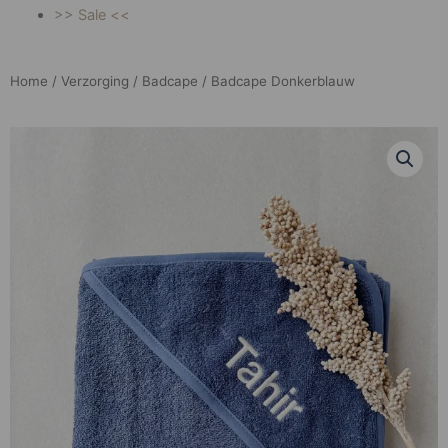
>> Sale <<
Home
/
Verzorging
/
Badcape
/ Badcape Donkerblauw