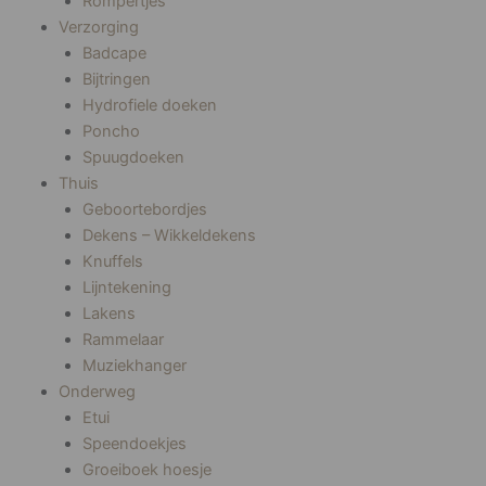
Rompertjes
Verzorging
Badcape
Bijtringen
Hydrofiele doeken
Poncho
Spuugdoeken
Thuis
Geboortebordjes
Dekens – Wikkeldekens
Knuffels
Lijntekening
Lakens
Rammelaar
Muziekhanger
Onderweg
Etui
Speendoekjes
Groeiboek hoesje