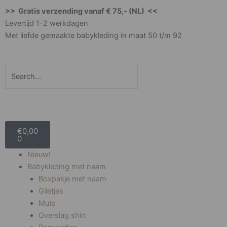
Ga
>> Gratis verzending vanaf € 75,- (NL) <<
naar
Levertijd 1-2 werkdagen
de
Met liefde gemaakte babykleding in maat 50 t/m 92
inhoud
Zoeken
Winkelwagen
€
0,00
0
Nieuw!
Babykleding met naam
Boxpakje met naam
Giletjes
Muts
Overslag shirt