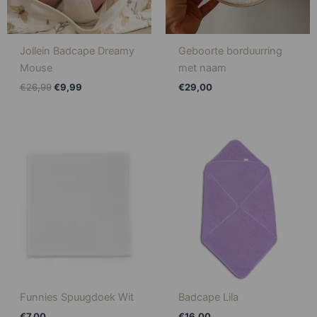
Jollein Badcape Dreamy
Geboorte borduurring
Mouse
met naam
€
26,99
€
9,99
€
29,00
Funnies Spuugdoek Wit
Badcape Lila
€
7,00
€
16,00