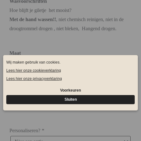
Wasvoorschriften
Hoe blijft je giletje het mooist?
Met de hand wassen!!
, niet chemisch reinigen, niet in de
droogtrommel drogen , niet bleken, Hangend drogen.
Maat
62-68
62-68
74-80
74-80
86-92
86-92
Personaliseren?
*