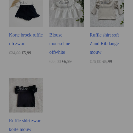
Actie!
Actie!
Actie!
Actie!
Actie!
Actie!
Korte broek ruffle
Blouse
Ruffle shirt soft
rib zwart
mousseline
Zand Rib lange
offwhite
mouw
€
24,00
€
5,99
€
33,00
€
6,99
€
26,00
€
6,99
Actie!
Actie!
Ruffle shirt zwart
korte mouw