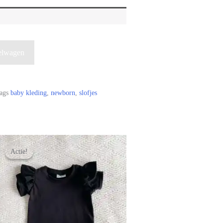
elwagen
ags
baby kleding
,
newborn
,
slofjes
Actie!
Actie!