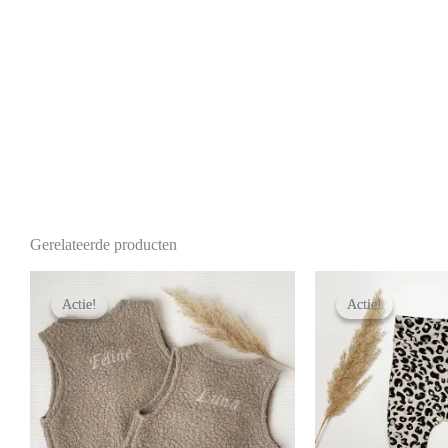
Gerelateerde producten
Actie!
Actie!
Actie!
Actie!