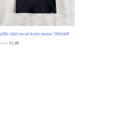
uffle shirt zwart korte mouw 50t/m68
24,95
€
5,00