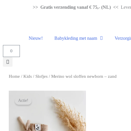
>> Gratis verzending vanaf € 75,- (NL) <<
Levert
Nieuw!
Babykleding met naam
Verzorgi
0
Home
/
Kids
/
Slofjes
/ Merino wol sloffen newborn – zand
Actie!