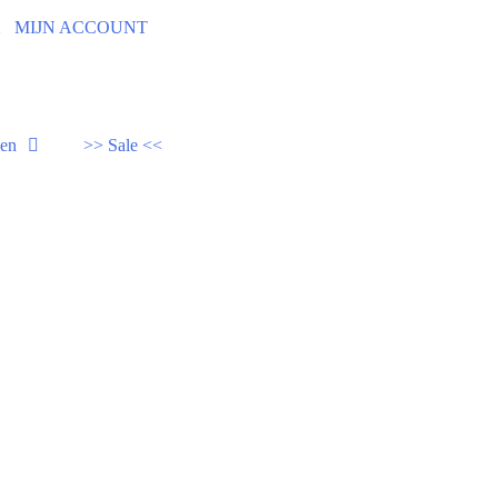
92
MIJN ACCOUNT
den
>> Sale <<