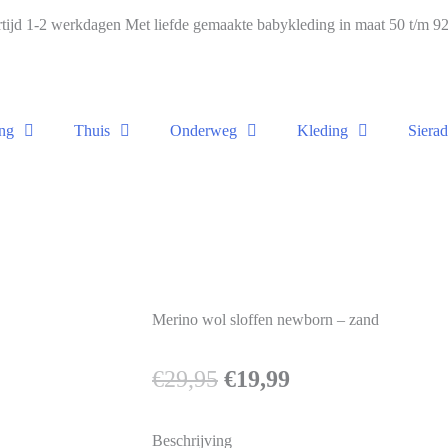
ijd 1-2 werkdagen Met liefde gemaakte babykleding in maat 50 t/m 
ng
Thuis
Onderweg
Kleding
Siera
Merino wol sloffen newborn – zand
€
29,95
€
19,99
Beschrijving