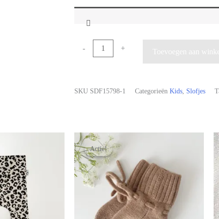
-
+
Toevoegen aan wink
SKU
SDF15798-1
Categorieën
Kids
,
Slofjes
T
Actie!
Actie!