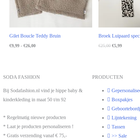
Gilet Boucle Teddy Bruin
Broek Luipaard spec
€
9,99
-
€
26,00
€
25,00
€
5,99
SODA FASHION
PRODUCTEN
Bij Sodafashion.nl vind je hippe baby &
Gepersonalise
kinderkleding in maat 50 t/m 92
Boxpakjes
Geboortebordj
* Regelmatig nieuwe producten
Lijntekening
* Laat je producten personaliseren !
Tassen
* Gratis verzending vanaf € 75,-
>> Sale