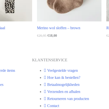
iaal
Merino wol sloffen – brown
R
€
26,95
€
18,00
€
KLANTENSERVICE
erde items
Veelgestelde vragen
Hoe kan ik bestellen?
es
Betaalmogelijkheden
Verzenden en afhalen
Retourneren van producten
Contact