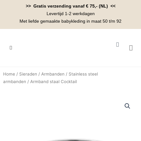
Ga
>> Gratis verzending vanaf € 75,- (NL) <<
naar
Levertijd 1-2 werkdagen
de
Met liefde gemaakte babykleding in maat 50 t/m 92
inhoud
Winkelwa
BABYK
Home
/
Sieraden
/
Armbanden
/
Stainless steel
armbanden
/ Armband staal Cocktail