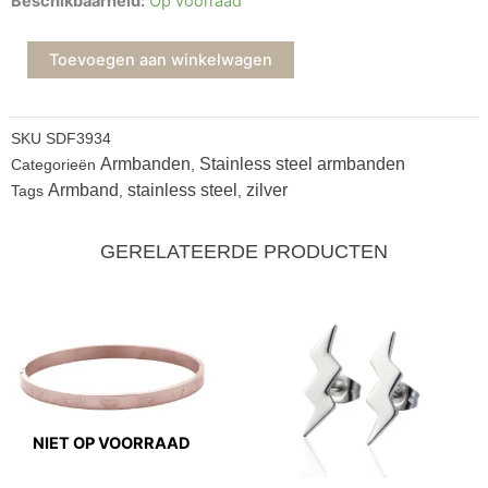
Beschikbaarheid:
Op voorraad
staal
Cocktail
Toevoegen aan winkelwagen
aantal
SKU
SDF3934
Armbanden
Stainless steel armbanden
Categorieën
,
Armband
stainless steel
zilver
Tags
,
,
GERELATEERDE PRODUCTEN
NIET OP VOORRAAD