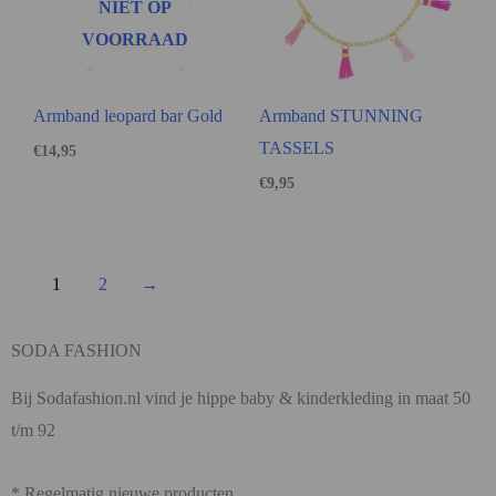
NIET OP
VOORRAAD
Armband leopard bar Gold
Armband STUNNING
TASSELS
€
14,95
€
9,95
1
2
→
SODA FASHION
Bij Sodafashion.nl vind je hippe baby & kinderkleding in maat 50
t/m 92
* Regelmatig nieuwe producten