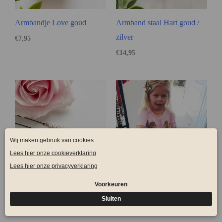
Armbandje Love goud
Armband staal Hart goud /
zilver
€
7,95
€
14,95
Naam armband special gold
Naam armbandje Kids
€
11,95
€
5,95