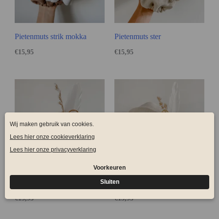
Pietenmuts strik mokka
Pietenmuts ster
€
15,95
€
15,95
Pietenmuts strik roze
Pietenmuts strik
€
15,95
€
15,95