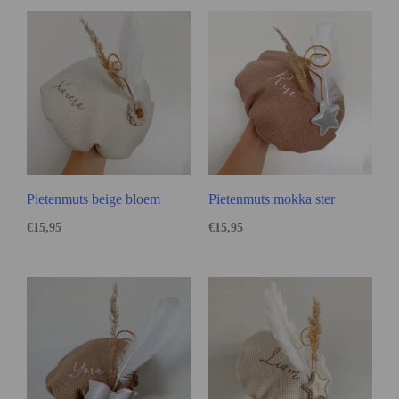
Pietenmuts beige bloem
Pietenmuts mokka ster
€
15,95
€
15,95