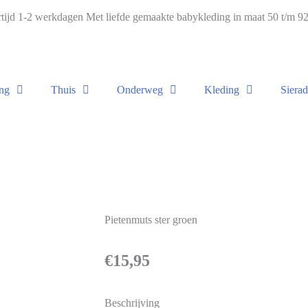
ijd 1-2 werkdagen Met liefde gemaakte babykleding in maat 50 t/m 
ng
Thuis
Onderweg
Kleding
Siera
Pietenmuts ster groen
€
15,95
Beschrijving