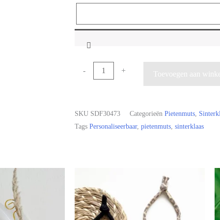
-
+
Toevoegen aan wink
SKU
SDF30473
Categorieën
Pietenmuts
,
Sinterk
Tags
Personaliseerbaar
,
pietenmuts
,
sinterklaas