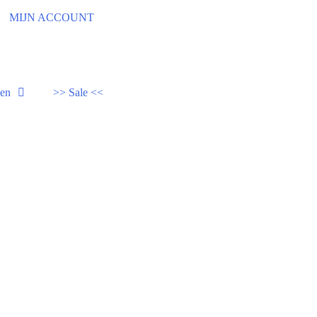
92
MIJN ACCOUNT
den
>> Sale <<