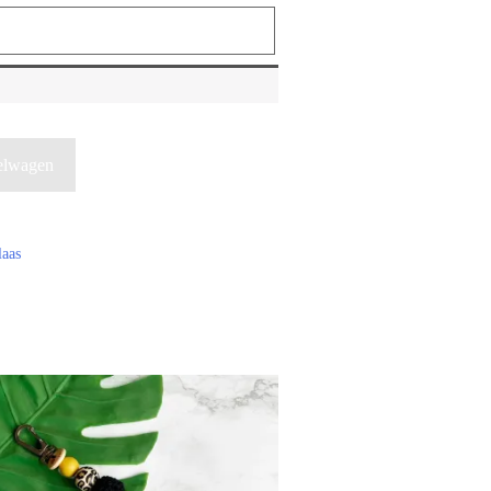
elwagen
laas