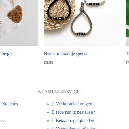
r beige
Naam armbandje special
T
€
6,95
€
KLANTENSERVICE
erde items
Veelgestelde vragen
Hoe kan ik bestellen?
es
Betaalmogelijkheden
Verzenden en afhalen