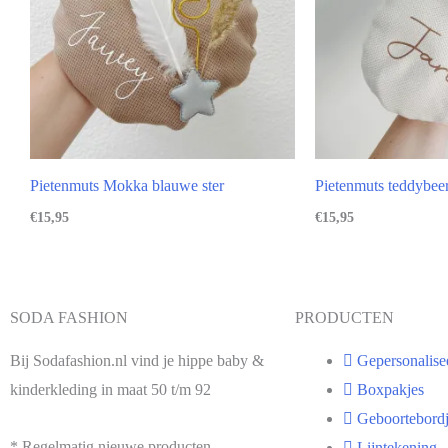
Pietenmuts Mokka blauwe ster
Pietenmuts teddybee
€
15,95
€
15,95
SODA FASHION
PRODUCTEN
Bij Sodafashion.nl vind je hippe baby &
Gepersonalise
kinderkleding in maat 50 t/m 92
Boxpakjes
Geboortebordj
* Regelmatig nieuwe producten
Lijntekening