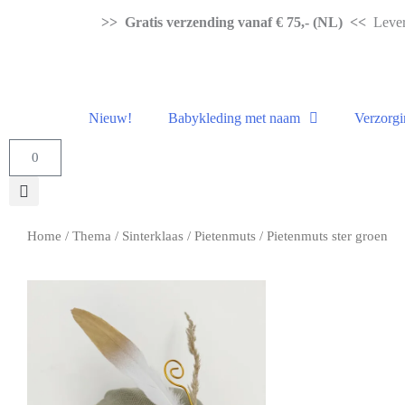
>> Gratis verzending vanaf € 75,- (NL) <<
Levert
Nieuw!
Babykleding met naam
Verzorgi
0
Home
/
Thema
/
Sinterklaas
/
Pietenmuts
/ Pietenmuts ster groen