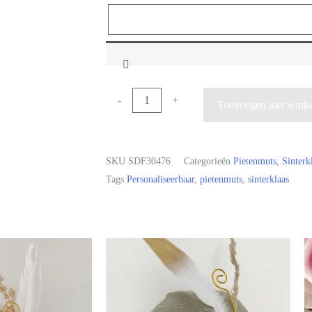
-
+
Toevoegen aan wink
SKU
SDF30476
Categorieën
Pietenmuts
,
Sinterk
Tags
Personaliseerbaar
,
pietenmuts
,
sinterklaas