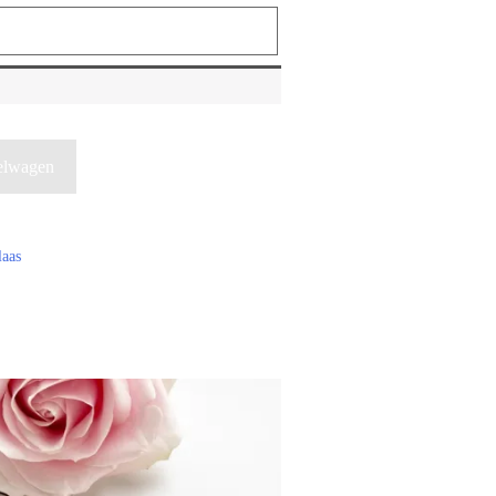
elwagen
laas