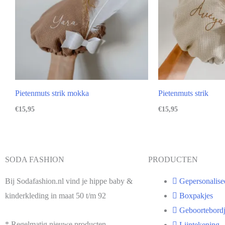
Pietenmuts strik mokka
Pietenmuts strik
€
15,95
€
15,95
SODA FASHION
PRODUCTEN
Bij Sodafashion.nl vind je hippe baby &
Gepersonalise
kinderkleding in maat 50 t/m 92
Boxpakjes
Geboortebordj
* Regelmatig nieuwe producten
Lijntekening