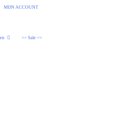
92
MIJN ACCOUNT
den
>> Sale <<