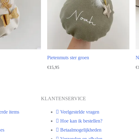
Pietenmuts ster groen
N
€
15,95
€
KLANTENSERVICE
erde items
Veelgestelde vragen
Hoe kan ik bestellen?
es
Betaalmogelijkheden
Verzenden en afhalen