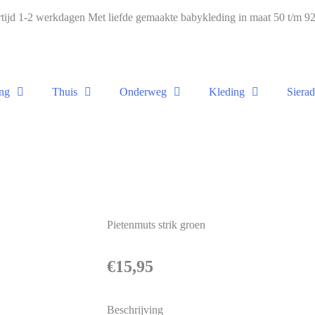
ijd 1-2 werkdagen Met liefde gemaakte babykleding in maat 50 t/m 
ng
Thuis
Onderweg
Kleding
Siera
Pietenmuts strik groen
€
15,95
Beschrijving