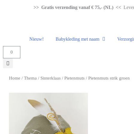
>> Gratis verzending vanaf € 75,- (NL) <<
Levert
Nieuw!
Babykleding met naam
Verzorgi
0
Home
/
Thema
/
Sinterklaas
/
Pietenmuts
/ Pietenmuts strik groen