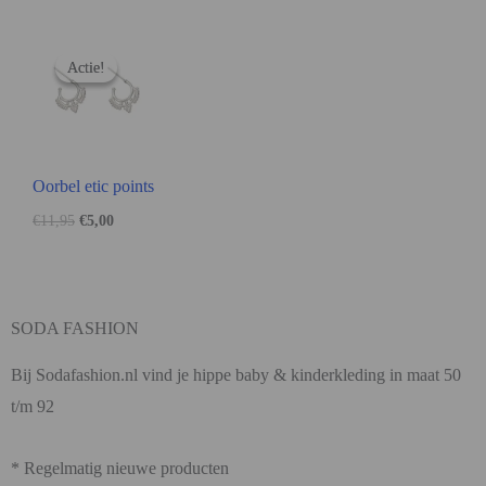
Actie!
Actie!
Oorbel etic points
€
11,95
€
5,00
SODA FASHION
Bij Sodafashion.nl vind je hippe baby & kinderkleding in maat 50
t/m 92
* Regelmatig nieuwe producten