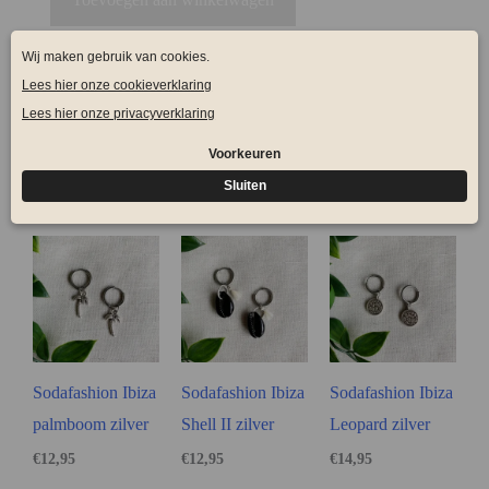
SKU
SDF1829
Categorieën
Ibiza oorbellen
,
Oorbellen
,
Stainless steel
Tag
zilver
Gerelateerde producten
Sodafashion Ibiza
Sodafashion Ibiza
Sodafashion Ibiza
palmboom zilver
Shell II zilver
Leopard zilver
€
12,95
€
12,95
€
14,95