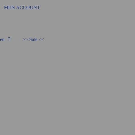
92
MIJN ACCOUNT
den
>> Sale <<