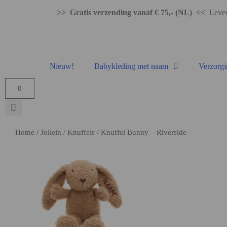
>> Gratis verzending vanaf € 75,- (NL) <<
Levert
Nieuw!
Babykleding met naam
Verzorgi
0
Home
/
Jollein
/
Knuffels
/ Knuffel Bunny – Riverside