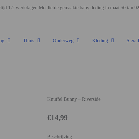
ijd 1-2 werkdagen Met liefde gemaakte babykleding in maat 50 t/m 
ng
Thuis
Onderweg
Kleding
Siera
Knuffel Bunny – Riverside
€
14,99
Beschrijving