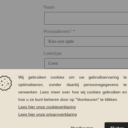
Naam
Personaliseren?
*
Lettertype
Kleur naam