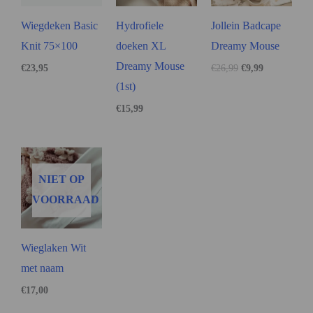
Wiegdeken Basic
Hydrofiele
Jollein Badcape
Knit 75×100
doeken XL
Dreamy Mouse
Dreamy Mouse
€
23,95
€
26,99
€
9,99
(1st)
€
15,99
NIET OP
VOORRAAD
Wieglaken Wit
met naam
€
17,00