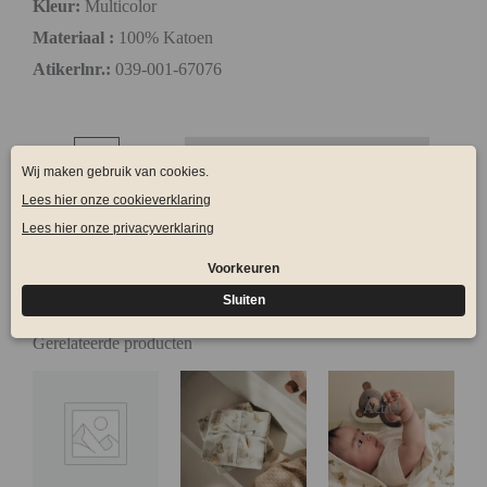
Kleur:
Multicolor
Materiaal :
100% Katoen
Atikerlnr.:
039-001-67076
-
+
Toevoegen aan winkelwagen
SKU
SDF27917
Categorieën
Jollein
,
Rammelaar
Tags
Rammelaar
,
Thuis
Gerelateerde producten
Actie!
Actie!