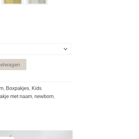
kelwagen
am
Boxpakjes
Kids
,
,
akje met naam
newborn
,
,
Oorspronkelijke
Huidige