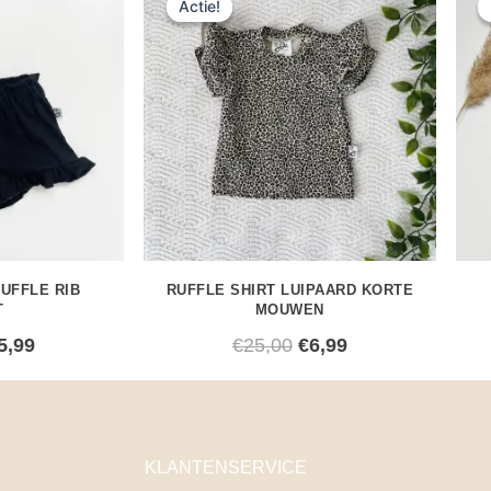
Actie!
Actie!
rijs
prijs
prijs
prijs
as:
is:
was:
is:
24,00.
€5,99.
€25,00.
€6,99.
UFFLE RIB
RUFFLE SHIRT LUIPAARD KORTE
T
MOUWEN
5,99
€
25,00
€
6,99
KLANTENSERVICE