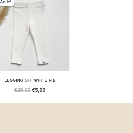
Actie!
Actie!
prijs
prijs
was:
is:
€25,00.
€5,99.
LEGGING OFF WHITE RIB
€
25,00
€
5,99