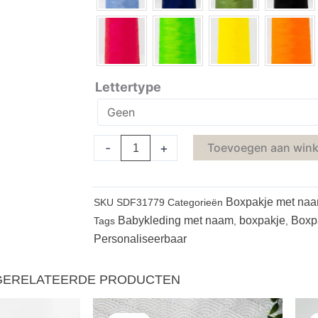
Lettertype
-
+
Toevoegen aan win
Boxpakje met na
SKU
SDF31779
Categorieën
Babykleding met naam
boxpakje
Boxp
Tags
,
,
Personaliseerbaar
GERELATEERDE PRODUCTEN
orspronkelijke
Huidige
Oorspronkelijke
Huidige