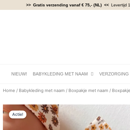
Ga
>> Gratis verzending vanaf € 75,- (NL) <<
Levertijd 
naar
de
inhoud
NIEUW!
BABYKLEDING MET NAAM
VERZORGING
Home
/
Babykleding met naam
/
Boxpakje met naam
/ Boxpakje
Actie!