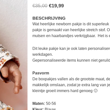
Oorspronkelijke
Huidige
€
35,00
€
19,99
prijs
prijs
BESCHRIJVING
was:
is:
Wat heerlijke newborn pakje is dit superleuk
€35,00.
€19,99.
pakje is gemaakt van heerlijke stretch stof. 
mutsen en haarbandjes verkrijgbaar. Het is
Dit leuke pakje kan je ook laten personaliser
werkdagen.
Gepersonaliseerde items kunnen niet geruil
Pasvorm
De boxpakjes vallen als de grootste maat, 
makkelijk omslaan, zodat je extra lang van 
kleintje groeit immers hard genoeg 🙂
Maten:
50-56
Kleur:
Blauw