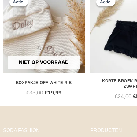
Actie!
Actie!
Actie!
Actie!
prijs
prijs
p
was:
is:
w
€33,00.
€19,99.
€
NIET OP VOORRAAD
KORTE BROEK R
BOXPAKJE OFF WHITE RIB
ZWAR
€
33,00
€
19,99
€
24,00
€
SODA FASHION
PRODUCTEN